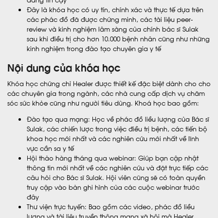
Đây là khóa học có uy tín, chính xác và thực tế dựa trên
các phác đồ đã được chứng minh, các tài liệu peer-
review và kinh nghiệm lâm sàng của chính bác sĩ Sulak
sau khi điều trị cho hơn 10.000 bệnh nhân cũng như những
kinh nghiệm trong đào tạo chuyên gia y tế
Nội dung của khóa học
Khóa học chứng chỉ Healer được thiết kế đặc biệt dành cho cho
các chuyên gia trong ngành, các nhà cung cấp dịch vụ chăm
sóc sức khỏe cũng như người tiêu dùng. Khoá học bao gồm:
Đào tạo qua mạng: Học về phác đồ liều lượng của Bác sĩ
Sulak, các chiến lược trong việc điều trị bệnh, các tiến bộ
khoa học mới nhất và các nghiên cứu mới nhất về lĩnh
vực cần sa y tế
Hội thảo hàng tháng qua webinar: Giúp bạn cập nhật
thông tin mới nhất về các nghiên cứu và đặt trực tiếp các
câu hỏi cho Bác sĩ Sulak. Hội viên cũng sẽ có toàn quyền
truy cập vào bản ghi hình của các cuộc webinar trước
đây
Thư viện trực tuyến: Bao gồm các video, phác đồ liều
lượng và tài liệu truyền thông mạng xã hội mà Healer