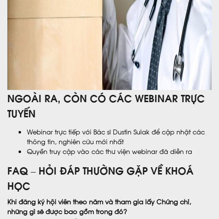
NGOÀI RA, CÒN CÓ CÁC WEBINAR TRỰC
TUYẾN
Webinar trực tiếp với Bác sĩ Dustin Sulak để cập nhật các
thông tin, nghiên cứu mới nhất
Quyền truy cập vào các thư viện webinar đã diễn ra
FAQ – HỎI ĐÁP THƯỜNG GẶP VỀ KHOÁ
HỌC
Khi đăng ký hội viên theo năm và tham gia lấy Chứng chỉ,
những gì sẽ được bao gồm trong đó?