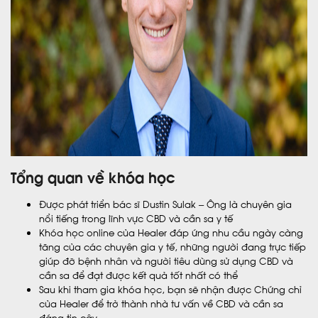
Tổng quan về khóa học
Được phát triển bác sĩ Dustin Sulak – Ông là chuyên gia
nổi tiếng trong lĩnh vực CBD và cần sa y tế
Khóa học online của Healer đáp ứng nhu cầu ngày càng
tăng của các chuyên gia y tế, những người đang trực tiếp
giúp đỡ bệnh nhân và người tiêu dùng sử dụng CBD và
cần sa để đạt được kết quả tốt nhất có thể
Sau khi tham gia khóa học, bạn sẽ nhận được Chứng chỉ
của Healer để trở thành nhà tư vấn về CBD và cần sa
đáng tin cậy