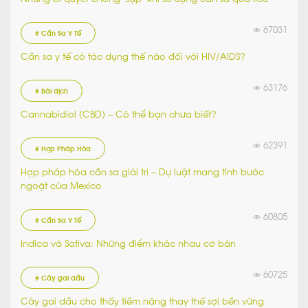
67031
# Cần Sa Y Tế
Cần sa y tế có tác dụng thế nào đối với HIV/AIDS?
63176
# Bài dịch
Cannabidiol (CBD) – Có thể bạn chưa biết?
62391
# Hợp Pháp Hóa
Hợp pháp hóa cần sa giải trí – Dự luật mang tính bước
ngoặt của Mexico
60805
# Cần Sa Y Tế
Indica và Sativa: Những điểm khác nhau cơ bản
60725
# Cây gai dầu
Cây gai dầu cho thấy tiềm năng thay thế sợi bền vững