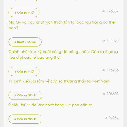
176387
# Cần Sa Y Tế
Ma túy và các chất kích thích tồn tại bao lâu trong cơ thể
bạn?
145595
# News / Tin tức
Chính phủ Hoa Kỳ cuối cùng đã công nhận: Cần sa thực sự
tiêu diệt các tế bào ung thư
116285
# Cần Sa Y Tế
11 định kiến sai lầm về cần sa thường thấy tại Việt Nam
106698
# Cần sa Giải trí
9 điều thú vị để làm nhất trong lúc phê cần sa
94184
# Cần sa Giải trí