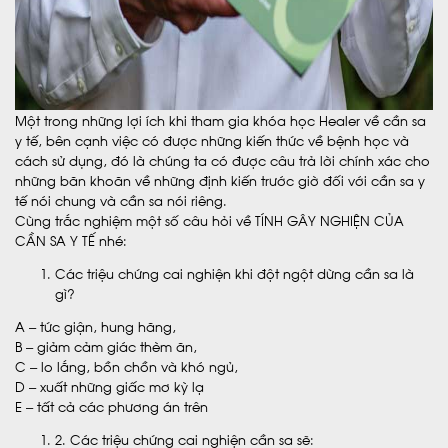
Một trong những lợi ích khi tham gia khóa học Healer về cần sa
y tế, bên cạnh việc có được những kiến thức về bệnh học và
cách sử dụng, đó là chúng ta có được câu trả lời chính xác cho
những băn khoăn về những định kiến trước giờ đối với cần sa y
tế nói chung và cần sa nói riêng.
Cùng trắc nghiệm một số câu hỏi về TÍNH GÂY NGHIỆN CỦA
CẦN SA Y TẾ nhé:
Các triệu chứng cai nghiện khi đột ngột dừng cần sa là
gì?
A – tức giận, hung hăng,
B – giảm cảm giác thèm ăn,
C – lo lắng, bồn chồn và khó ngủ,
D – xuất những giấc mơ kỳ lạ
E – tất cả các phương án trên
2. Các triệu chứng cai nghiện cần sa sẽ: