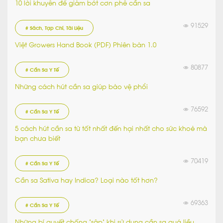
10 lời khuyên để giảm bớt cơn phê cần sa
91529
# Sách, Tạp Chí, Tài Liệu
Việt Growers Hand Book (PDF) Phiên bản 1.0
80877
# Cần Sa Y Tế
Những cách hút cần sa giúp bảo vệ phổi
76592
# Cần Sa Y Tế
5 cách hút cần sa từ tốt nhất đến hại nhất cho sức khoẻ mà
bạn chưa biết
70419
# Cần Sa Y Tế
Cần sa Sativa hay Indica? Loại nào tốt hơn?
69363
# Cần Sa Y Tế
Những bí quyết chống “sập” khi sử dụng cần sa quá liều