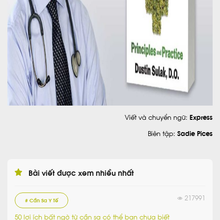
Viết và chuyển ngữ:
Express
Biên tập:
Sadie Pices
Bài viết được xem nhiều nhất
217991
# Cần Sa Y Tế
50 lợi ích bất ngờ từ cần sa có thể bạn chưa biết