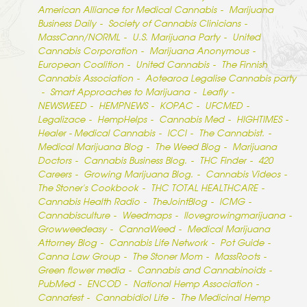
American Alliance for Medical Cannabis
Marijuana
Business Daily
Society of Cannabis Clinicians
MassCann/NORML
U.S. Marijuana Party
United
Cannabis Corporation
Marijuana Anonymous
European Coalition
United Cannabis
The Finnish
Cannabis Association
Aotearoa Legalise Cannabis party
Smart Approaches to Marijuana
Leafly
NEWSWEED
HEMPNEWS
KOPAC
UFCMED
Legalizace
HempHelps
Cannabis Med
HIGHTIMES
Healer - Medical Cannabis
ICCI
The Cannabist.
Medical Marijuana Blog
The Weed Blog
Marijuana
Doctors
Cannabis Business Blog.
THC Finder
420
Careers
Growing Marijuana Blog.
Cannabis Videos
The Stoner’s Cookbook
THC TOTAL HEALTHCARE
Cannabis Health Radio
TheJointBlog
ICMG
Cannabisculture
Weedmaps
Ilovegrowingmarijuana
Growweedeasy
CannaWeed
Medical Marijuana
Attorney Blog
Cannabis Life Network
Pot Guide
Canna Law Group
The Stoner Mom
MassRoots
Green flower media
Cannabis and Cannabinoids
PubMed
ENCOD
National Hemp Association
Cannafest
Cannabidiol Life
The Medicinal Hemp