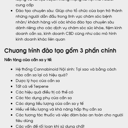
cung cấp
Đào tạo chuyên sâu: Giúp cho tổ chức của bạn trở thành
những người dẫn đầu trong lĩnh vực chăm sóc bệnh
nhân/ khách hàng với các khóa đào tạo chuyên sâu
dành riêng cho các dịch vụ chăm sóc sức khỏe, tiệm kinh
doanh cần sa, kinh doanh CBD cũng như các mô hình
kinh doanh khác liên quan
Chương trình đào tạo gồm 3 phần chính
Nền tảng của cần sa y tế:
Hệ thống Cannabinoid Nội sinh: Tại sao và bằng cách
nào cần sa lại có hiệu quả?
Dược lý học của cần sa
Tất cả về Terpene
Các hiệu quả điều trị có thể có
Các tác dụng phụ của cần sa
Các dạng liều lượng của cần sa y tế
Hiểu về liều lượng và khả năng hấp thụ cần sa
Các tương tác thuốc và việc đảm bảo an toàn cho người
tiêu dùng
Các vấn đề rối loạn khi sử dụng chất