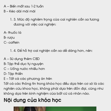
A – Biến mất sau 1-2 tuần
B – Kéo dài mãi mãi
3. Mức độ nghiêm trọng của cai nghiên cần sa tương
đương với việc cai nghiện:
A- thuốc lá
B- rượu
C- caffein
4. Để hỗ trợ cai nghiện cần sa dễ dàng hơn, nên:
A – Sử dụng thêm CBD
B- Tập thể dục tự nguyện
C – Uống nước nhiều hơn
D- Tập thiền
E – Tất cả các phương án trên
Tất cả các thông tin trong khóa học đều dựa trên cơ sở là các
nghiên cứu khoa học, không phải dựa trên đồn đại, cũng như
không dựa trên kinh nghiệm của bất cứ cá nhân nào.
Nội dung của khóa học