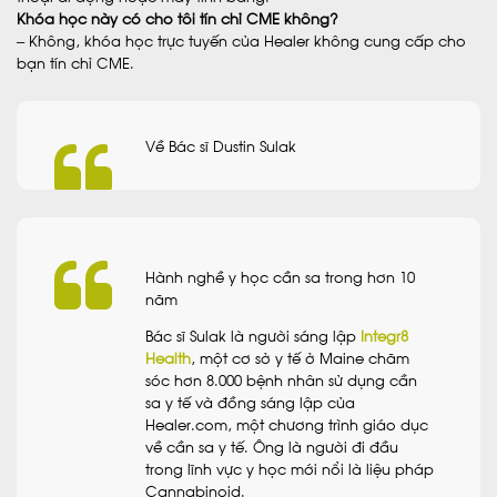
Khóa học này có cho tôi tín chỉ CME không?
– Không, khóa học trực tuyến của Healer không cung cấp cho
bạn tín chỉ CME.
Về Bác sĩ Dustin Sulak
Hành nghề y học cần sa trong hơn 10
năm
Bác sĩ Sulak là người sáng lập
Integr8
Health
, một cơ sở y tế ở Maine chăm
sóc hơn 8.000 bệnh nhân sử dụng cần
sa y tế và đồng sáng lập của
Healer.com, một chương trình giáo dục
về cần sa y tế. Ông là người đi đầu
trong lĩnh vực y học mới nổi là liệu pháp
Cannabinoid.