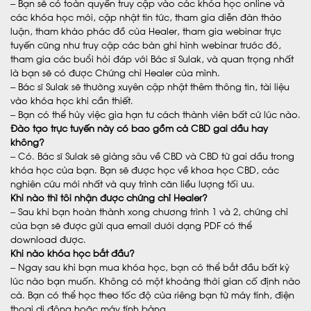
– Bạn sẽ có toàn quyền truy cập vào các khóa học online và
các khóa học mới, cập nhật tin tức, tham gia diễn đàn thảo
luận, tham khảo phác đồ của Healer, tham gia webinar trực
tuyến cũng như truy cập các bản ghi hình webinar trước đó,
tham gia các buổi hỏi đáp với Bác sĩ Sulak, và quan trọng nhất
là bạn sẽ có được Chứng chỉ Healer của mình.
– Bác sĩ Sulak sẽ thường xuyên cập nhật thêm thông tin, tài liệu
vào khóa học khi cần thiết.
– Bạn có thể hủy việc gia hạn tư cách thành viên bất cứ lúc nào.
Đào tạo trực tuyến này có bao gồm cả CBD gai dầu hay
không?
– Có. Bác sĩ Sulak sẽ giảng sâu về CBD và CBD từ gai dầu trong
khóa học của bạn. Bạn sẽ được học về khoa học CBD, các
nghiên cứu mới nhất và quy trình căn liều lượng tối ưu.
Khi nào thì tôi nhận được chứng chỉ Healer?
– Sau khi bạn hoàn thành xong chương trình 1 và 2, chứng chỉ
của bạn sẽ được gửi qua email dưới dạng PDF có thể
download được.
Khi nào khóa học bắt đầu?
– Ngay sau khi bạn mua khóa học, bạn có thể bắt đầu bất kỳ
lúc nào bạn muốn. Không có một khoảng thời gian cố định nào
cả. Bạn có thể học theo tốc độ của riêng bạn từ máy tính, điện
thoại di động hoặc máy tính bảng.