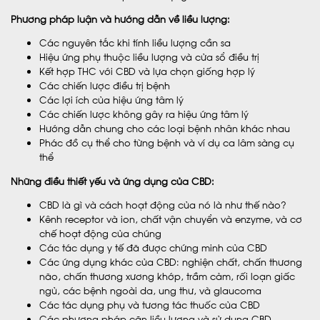
Phương pháp luận và hướng dẫn về liều lượng:
Các nguyên tắc khi tính liều lượng cần sa
Hiệu ứng phụ thuộc liều lượng và cửa sổ điều trị
Kết hợp THC với CBD và lựa chọn giống hợp lý
Các chiến lược điều trị bệnh
Các lợi ích của hiệu ứng tâm lý
Các chiến lược không gây ra hiệu ứng tâm lý
Hướng dẫn chung cho các loại bệnh nhân khác nhau
Phác đồ cụ thể cho từng bệnh và ví dụ ca lâm sàng cụ
thể
Những điều thiết yếu và ứng dụng của CBD:
CBD là gì và cách hoạt động của nó là như thế nào?
Kênh receptor và ion, chất vận chuyển và enzyme, và cơ
chế hoạt động của chúng
Các tác dụng y tế đã được chứng minh của CBD
Các ứng dụng khác của CBD: nghiện chất, chấn thương
não, chấn thương xương khớp, trầm cảm, rối loạn giấc
ngủ, các bệnh ngoài da, ung thư, và glaucoma
Các tác dụng phụ và tương tác thuốc của CBD
Các phương pháp căn liều lượng và sử dụng CBD