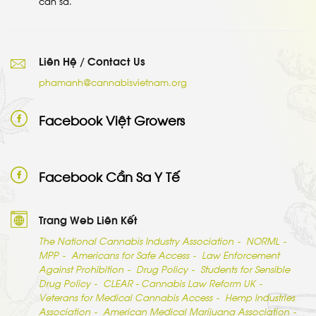
cần sa.
Liên Hệ / Contact Us
phamanh@cannabisvietnam.org
Facebook Việt Growers
Facebook Cần Sa Y Tế
Trang Web Liên Kết
The National Cannabis Industry Association
NORML
MPP
Americans for Safe Access
Law Enforcement
Against Prohibition
Drug Policy
Students for Sensible
Drug Policy
CLEAR - Cannabis Law Reform UK
Veterans for Medical Cannabis Access
Hemp Industries
Association
American Medical Marijuana Association