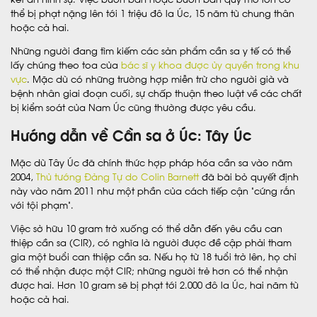
thể bị phạt nặng lên tới 1 triệu đô la Úc, 15 năm tù chung thân
hoặc cả hai.
Những người đang tìm kiếm các sản phẩm cần sa y tế có thể
lấy chúng theo toa của
bác sĩ y khoa được ủy quyền trong khu
vực
. Mặc dù có những trường hợp miễn trừ cho người già và
bệnh nhân giai đoạn cuối, sự chấp thuận theo luật về các chất
bị kiểm soát của Nam Úc cũng thường được yêu cầu.
Hướng dẫn về Cần sa ở Úc: Tây Úc
Mặc dù Tây Úc đã chính thức hợp pháp hóa cần sa vào năm
2004,
Thủ tướng Đảng Tự do Colin Barnett
đã bãi bỏ quyết định
này vào năm 2011 như một phần của cách tiếp cận “cứng rắn
với tội phạm”.
Việc sở hữu 10 gram trở xuống có thể dẫn đến yêu cầu can
thiệp cần sa (CIR), có nghĩa là người được đề cập phải tham
gia một buổi can thiệp cần sa. Nếu họ từ 18 tuổi trở lên, họ chỉ
có thể nhận được một CIR; những người trẻ hơn có thể nhận
được hai. Hơn 10 gram sẽ bị phạt tới 2.000 đô la Úc, hai năm tù
hoặc cả hai.