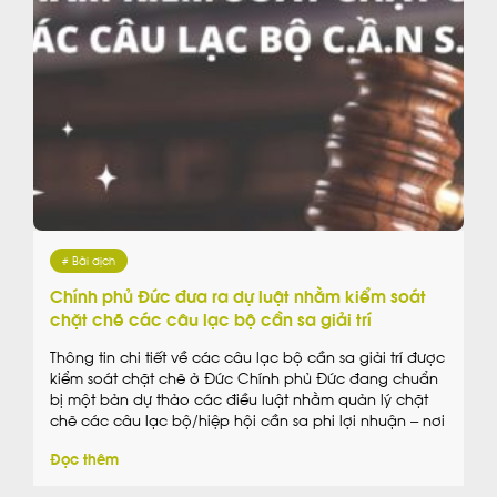
# Bài dịch
Chính phủ Đức đưa ra dự luật nhằm kiểm soát
chặt chẽ các câu lạc bộ cần sa giải trí
Thông tin chi tiết về các câu lạc bộ cần sa giải trí được
kiểm soát chặt chẽ ở Đức Chính phủ Đức đang chuẩn
bị một bản dự thảo các điều luật nhằm quản lý chặt
chẽ các câu lạc bộ/hiệp hội cần sa phi lợi nhuận – nơi
không phục vụ mục đích […]
Đọc thêm