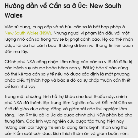
Hướng dẫn về Cần sa ở Úc: New South
Wales
Việc sử dụng, cung cấp và sở hữu cần sa là bất hợp pháp ở
New South Wales (NSW)
. Những người vi phạm lần đầu với một
lượng nhỏ cần sa trong tay sẽ bị phạt cảnh cáo. Họ có thể nhận
được tối đa hai cảnh báo; thường đi kèm với thông tin liên quan
đến ma túy.
Chính phủ NSW công nhận tiềm năng của cần sa y tế để điều trị
các bệnh suy nhược hoặc bệnh nan y. Bất kỳ bác sĩ nào cũng
có thể kê toa cần sa y tế nếu nó được xác định là một phương
pháp điều trị thích hợp và bác sĩ đó có sự chấp thuận cần thiết
để làm như vậy.
Trong một chương trình hỗ trợ khác cho loại thuốc này, chính
phủ NSW đã thành lập Trung tâm Nghiên cứu và Đổi mới Cần sa
Y tế để giáo dục cộng đồng và giám sát các thử nghiệm lâm
sàng. Hơn 9 triệu đô la Úc đã được chính phủ NSW phân bổ cho
trung tâm. Các lĩnh vực nghiên cứu được tập trung hiện nay
hướng đến đối tượng trẻ em bị động kinh; bệnh nhân ung thư
cần kiểm soát cơn đau, kích thích thèm ăn và giảm buồn nôn;