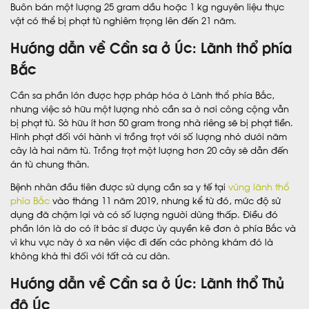
Buôn bán một lượng 25 gram dầu hoặc 1 kg nguyên liệu thực
vật có thể bị phạt tù nghiêm trọng lên đến 21 năm.
Hướng dẫn về Cần sa ở Úc: Lãnh thổ phía
Bắc
Cần sa phần lớn được hợp pháp hóa ở Lãnh thổ phía Bắc,
nhưng việc sở hữu một lượng nhỏ cần sa ở nơi công cộng vẫn
bị phạt tù. Sở hữu ít hơn 50 gram trong nhà riêng sẽ bị phạt tiền.
Hình phạt đối với hành vi trồng trọt với số lượng nhỏ dưới năm
cây là hai năm tù. Trồng trọt một lượng hơn 20 cây sẽ dẫn đến
án tù chung thân.
Bệnh nhân đầu tiên được sử dụng cần sa y tế tại
vùng lãnh thổ
phía Bắc
vào tháng 11 năm 2019, nhưng kể từ đó, mức độ sử
dụng đã chậm lại và có số lượng người dùng thấp. Điều đó
phần lớn là do có ít bác sĩ được ủy quyền kê đơn ở phía Bắc và
vì khu vực này ở xa nên việc đi đến các phòng khám đó là
không khả thi đối với tất cả cư dân.
Hướng dẫn về Cần sa ở Úc: Lãnh thổ Thủ
đô Úc