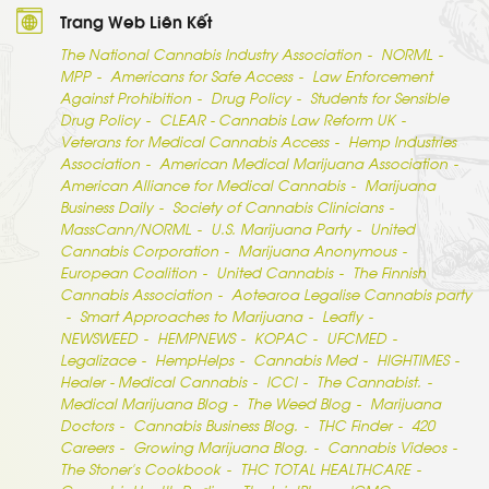
Trang Web Liên Kết
The National Cannabis Industry Association
NORML
MPP
Americans for Safe Access
Law Enforcement
Against Prohibition
Drug Policy
Students for Sensible
Drug Policy
CLEAR - Cannabis Law Reform UK
Veterans for Medical Cannabis Access
Hemp Industries
Association
American Medical Marijuana Association
American Alliance for Medical Cannabis
Marijuana
Business Daily
Society of Cannabis Clinicians
MassCann/NORML
U.S. Marijuana Party
United
Cannabis Corporation
Marijuana Anonymous
European Coalition
United Cannabis
The Finnish
Cannabis Association
Aotearoa Legalise Cannabis party
Smart Approaches to Marijuana
Leafly
NEWSWEED
HEMPNEWS
KOPAC
UFCMED
Legalizace
HempHelps
Cannabis Med
HIGHTIMES
Healer - Medical Cannabis
ICCI
The Cannabist.
Medical Marijuana Blog
The Weed Blog
Marijuana
Doctors
Cannabis Business Blog.
THC Finder
420
Careers
Growing Marijuana Blog.
Cannabis Videos
The Stoner’s Cookbook
THC TOTAL HEALTHCARE