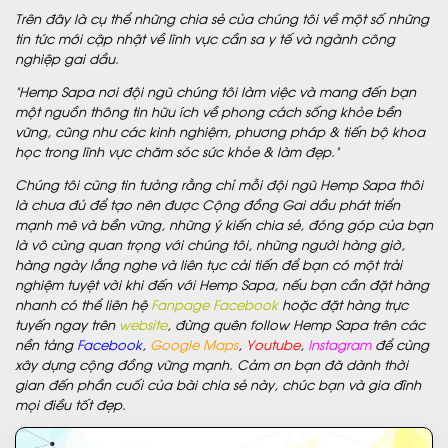
Trên đây là cụ thể những chia sẻ của chúng tôi về một số những
tin tức mới cập nhật về lĩnh vực cần sa y tế và ngành công
nghiệp gai dầu.
“Hemp Sapa nơi đội ngũ chúng tôi làm việc và mang đến bạn
một nguồn thông tin hữu ích về phong cách sống khỏe bền
vững, cũng như các kinh nghiệm, phương pháp & tiến bộ khoa
học trong lĩnh vực chăm sóc sức khỏe & làm đẹp.”
Chúng tôi cũng tin tưởng rằng chỉ mỗi đội ngũ Hemp Sapa thôi
là chưa đủ để tạo nên được Cộng đồng Gai dầu phát triển
mạnh mẽ và bền vững, những ý kiến chia sẻ, đóng góp của bạn
là vô cùng quan trọng với chúng tôi, những người hàng giờ,
hàng ngày lắng nghe và liên tục cải tiến để bạn có một trải
nghiệm tuyệt vời khi đến với Hemp Sapa, nếu bạn cần đặt hàng
nhanh có thể liên hệ
Fanpage Facebook
hoặc đặt hàng trực
tuyến ngay trên
website
, đừng quên follow Hemp Sapa trên các
nền tảng
Facebook
,
Google Maps
,
Youtube
,
Instagram
để cùng
xây dựng cộng đồng vững mạnh. Cảm ơn bạn đã dành thời
gian đến phần cuối của bài chia sẻ này, chúc bạn và gia đình
mọi điều tốt đẹp.