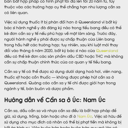
bán bất hợp pháp có hình phạt tối đa lên tới 20 năm tù, tùy
thuộc vào các trường hợp cụ thể chẳng hạn như lượng cần sa
có liên quan.
Việc sử dụng thuốc ít bị phản đối hơn ở Queensland vì bất kỳ
bác sĩ hành nghề y đã đăng ký nào trong tiểu bang đều có thể
kê đơn cần sa y tế nếu phù hợp về mặt lâm sàng. Trước đây,
người hành nghề y phải được sự chấp thuận của Liên bang
trong hầu hết các trường hợp; tuy nhiên, sau khi luật mới thay
đổi vào tháng 6 năm 2020, bất kỳ bác sĩ nào của
Queensland
đều có thể kê đơn các sản phẩm dầu CBD hoặc THC mà không
cần sự chấp thuận chính thức của cơ quan y tế tiểu bang.
Cần sa y tế có thể được sử dụng dưới dạng hoá hơi, viên nang,
thuốc xịt hoặc cồn thuốc — không được phép hút cần sa ở
Queensland. Quảng cáo cần sa y tế chỉ được giới hạn trong
ngành y tế, bán buôn và dược phẩm.
Hướng dẫn về Cần sa ở Úc: Nam Úc
Cần sa, dầu cần sa và nhựa cần sa đều là bất hợp pháp để
giữ, sử dụng, trồng, bán hoặc cho đi ở
Nam Úc
. Việc sở hữu để
sử dụng cho mục đích cá nhân có thể bị phạt tiền mà không bị
kết án hình sự. Việc buôn bán hoặc buôn bán quy mô lớn có