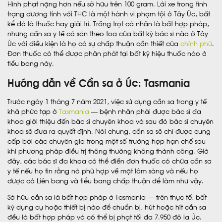
Hình phạt nặng hơn nếu sở hữu trên 100 gram. Lái xe trong tình
trạng dương tính với THC là một hành vi phạm tội ở Tây Úc, bất
kể đó là thuốc hay giải trí. Trồng trọt cá nhân là bất hợp pháp,
nhưng cần sa y tế có sẵn theo toa của bất kỳ bác sĩ nào ở Tây
Úc với điều kiện là họ có sự chấp thuận cần thiết của
chính phủ
.
Đơn thuốc có thể được phân phát tại bất kỳ hiệu thuốc nào ở
tiểu bang này.
Hướng dẫn về Cần sa ở Úc: Tasmania
Trước ngày 1 tháng 7 năm 2021, việc sử dụng cần sa trong y tế
khá phức tạp ở
Tasmania
— bệnh nhân phải được bác sĩ đa
khoa giới thiệu đến bác sĩ chuyên khoa và sau đó bác sĩ chuyên
khoa sẽ đưa ra quyết định. Nói chung, cần sa sẽ chỉ được cung
cấp bởi các chuyên gia trong một số trường hợp hạn chế sau
khi phương pháp điều trị thông thường không thành công. Giờ
đây, các bác sĩ đa khoa có thể điền đơn thuốc có chứa cần sa
y tế nếu họ tin rằng nó phù hợp về mặt lâm sàng và nếu họ
được cả Liên bang và tiểu bang chấp thuận để làm như vậy.
Sở hữu cần sa là bất hợp pháp ở Tasmania — trên thực tế, bất
kỳ dụng cụ hoặc thiết bị nào để chuẩn bị, hút hoặc hít cần sa
đều là bất hợp pháp và có thể bị phạt tối đa 7.950 đô la Úc.