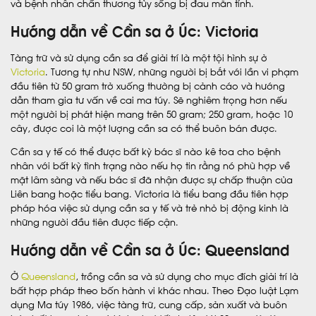
và bệnh nhân chấn thương tủy sống bị đau mãn tính.
Hướng dẫn về Cần sa ở Úc: Victoria
Tàng trữ và sử dụng cần sa để giải trí là một tội hình sự ở
Victoria
. Tương tự như NSW, những người bị bắt với lần vi phạm
đầu tiên từ 50 gram trở xuống thường bị cảnh cáo và hướng
dẫn tham gia tư vấn về cai ma túy. Sẽ nghiêm trọng hơn nếu
một người bị phát hiện mang trên 50 gram; 250 gram, hoặc 10
cây, được coi là một lượng cần sa có thể buôn bán được.
Cần sa y tế có thể được bất kỳ bác sĩ nào kê toa cho bệnh
nhân với bất kỳ tình trạng nào nếu họ tin rằng nó phù hợp về
mặt lâm sàng và nếu bác sĩ đã nhận được sự chấp thuận của
Liên bang hoặc tiểu bang. Victoria là tiểu bang đầu tiên hợp
pháp hóa việc sử dụng cần sa y tế và trẻ nhỏ bị động kinh là
những người đầu tiên được tiếp cận.
Hướng dẫn về Cần sa ở Úc: Queensland
Ở
Queensland
, trồng cần sa và sử dụng cho mục đích giải trí là
bất hợp pháp theo bốn hành vi khác nhau. Theo Đạo luật Lạm
dụng Ma túy 1986, việc tàng trữ, cung cấp, sản xuất và buôn