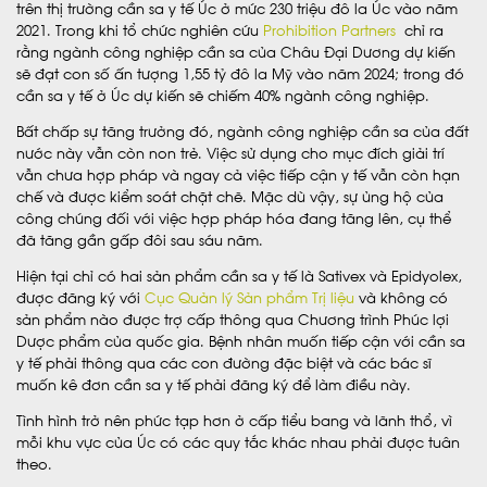
trên thị trường cần sa y tế Úc ở mức 230 triệu đô la Úc vào năm
2021. Trong khi tổ chức nghiên cứu
Prohibition Partners
chỉ ra
rằng ngành công nghiệp cần sa của Châu Đại Dương dự kiến ​​
sẽ đạt con số ấn tượng 1,55 tỷ đô la Mỹ vào năm 2024; trong đó
cần sa y tế ở Úc dự kiến ​​sẽ chiếm 40% ngành công nghiệp.
Bất chấp sự tăng trưởng đó, ngành công nghiệp cần sa của đất
nước này vẫn còn non trẻ. Việc sử dụng cho mục đích giải trí
vẫn chưa hợp pháp và ngay cả việc tiếp cận y tế vẫn còn hạn
chế và được kiểm soát chặt chẽ. Mặc dù vậy, sự ủng hộ của
công chúng đối với việc hợp pháp hóa đang tăng lên, cụ thể
đã tăng gần gấp đôi sau sáu năm.
Hiện tại chỉ có hai sản phẩm cần sa y tế là Sativex và Epidyolex,
được đăng ký với
Cục Quản lý Sản phẩm Trị liệu
và không có
sản phẩm nào được trợ cấp thông qua Chương trình Phúc lợi
Dược phẩm của quốc gia. Bệnh nhân muốn tiếp cận với cần sa
y tế phải thông qua các con đường đặc biệt và các bác sĩ
muốn kê đơn cần sa y tế phải đăng ký để làm điều này.
Tình hình trở nên phức tạp hơn ở cấp tiểu bang và lãnh thổ, vì
mỗi khu vực của Úc có các quy tắc khác nhau phải được tuân
theo.