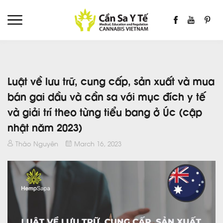
Luật về lưu trữ, cung cấp, sản xuất và mua
bán gai dầu và cần sa với mục đích y tế
và giải trí theo từng tiểu bang ở Úc (cập
nhật năm 2023)
Thảo Nguyên
March 16, 2023