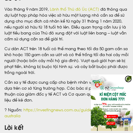
Vào tháng 9 năm 2019,
Lãnh thổ Thủ đô Úc (ACT)
đã thông qua
dự luật hợp pháp hóa việc sở hữu một lượng nhỏ cần sa để sử
dụng cho mục đích cá nhân kể từ ngày 31 tháng 1 năm 2020,
nếu người sở hữu từ 18 tuổi trở lên. Điều quan trọng cần lưu ý là
luật tiểu bang của Thủ đô xung đột với luật liên bang – luật vẫn
cấm sử dụng cần sa để giải trí.
Cư dân ACT trên 18 tuổi có thể mang theo tối đa 50 gam cần sa
khô hoặc 150 gam cần sa ướt và có thể trồng tối đa hai cây mỗi
người (hoặc bốn cây mỗi hộ gia đình). Vượt quá giới hạn sẽ bị
phạt tiền, không bị buộc tội hình sự. và cây bắt buộc phải được
trồng ngoài trời.
X
Cần sa y tế được cung cấp cho bệnh nhân với một số điều kiện
dựa trên cơ sở từng trường hợp. Các bác sĩ phải có sự chấp
thuận của giám đốc y tế ACT và Cơ quan quản lý hàng hóa trị
liệu để kê đơn.
? Nguồn:
https://investingnews.com.au/guide-to-cannabis-in-
australia
Lời kết