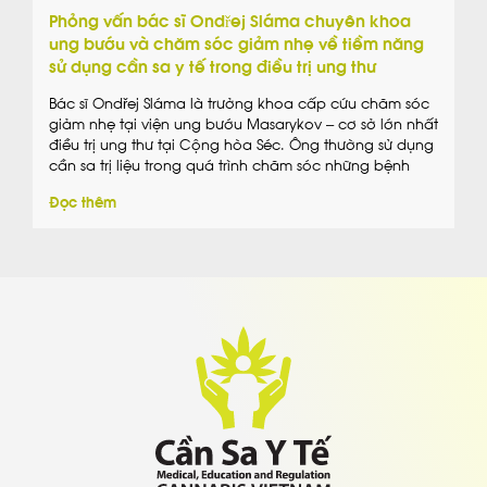
Phỏng vấn bác sĩ Ondřej Sláma chuyên khoa
ung bướu và chăm sóc giảm nhẹ về tiềm năng
sử dụng cần sa y tế trong điều trị ung thư
Bác sĩ Ondřej Sláma là trưởng khoa cấp cứu chăm sóc
giảm nhẹ tại viện ung bướu Masarykov – cơ sở lớn nhất
điều trị ung thư tại Cộng hòa Séc. Ông thường sử dụng
cần sa trị liệu trong quá trình chăm sóc những bệnh
nhân mắc bệnh nan y. Ông là một trong những người
Đọc thêm
tiên phong việc ứng dụng cần sa trong điều trị giảm
đau và điều trị ung thư tại Cộng hoà Séc.