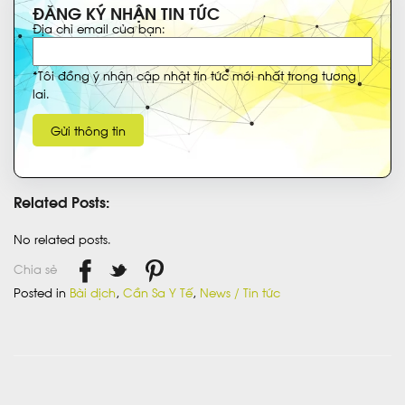
ĐĂNG KÝ NHẬN TIN TỨC
Địa chỉ email của bạn:
*Tôi đồng ý nhận cập nhật tin tức mới nhất trong tương
lai.
Related Posts:
No related posts.
Chia sẻ
Posted in
Bài dịch
,
Cần Sa Y Tế
,
News / Tin tức