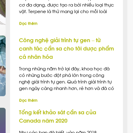
cơ đa dạng, được tạo ra bởi nhiều loại thực
vật. Terpene là thứ mang lại cho mỗi loài
hoa, loại thảo mộc và trái cây những mùi
Đọc thêm
hương và hương vị đặc trưng riêng. Hàng
ngày, ở khắp […]
Công nghệ giải trình tự gen – từ
canh tác cần sa cho tới dược phẩm
cá nhân hóa
Trong những năm trở lại đây, khoa học đã
có những bước đột phá lớn trong công
nghệ giải trình tự gen. Quá trình giải trình tự
gen ngày càng nhanh hơn, rẻ hơn và đã có
nhiều ứng dụng to lớn trong các ngành
Đọc thêm
công nghiệp khác nhau. Vậy còn ngành
công nghiệp cần […]
Tổng kết khảo sát cần sa của
Canada năm 2020
Như các bạn đã biết, vào năm 2018,