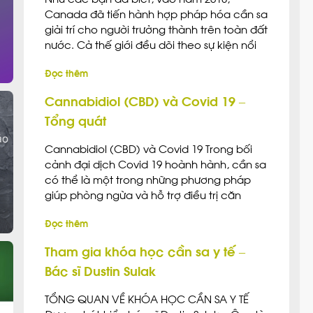
Canada đã tiến hành hợp pháp hóa cần sa
giải trí cho người trưởng thành trên toàn đất
nước. Cả thế giới đều dõi theo sự kiện nổi
bật này. Trong suốt quá trình tranh cử cũng
Đọc thêm
như trước khi ban hành bộ luật mới, thủ
tướng […]
Cannabidiol (CBD) và Covid 19 –
Tổng quát
Cannabidiol (CBD) và Covid 19 Trong bối
cảnh đại dịch Covid 19 hoành hành, cần sa
có thể là một trong những phương pháp
giúp phòng ngừa và hỗ trợ điều trị căn
bệnh do virus này. Tóm tắt Cannabidiol có
Đọc thêm
thể ngăn chặn việc xâm nhập của virus
SARS-CoV-2 bằng cách điều hòa […]
Tham gia khóa học cần sa y tế –
Bác sĩ Dustin Sulak
TỔNG QUAN VỀ KHÓA HỌC CẦN SA Y TẾ