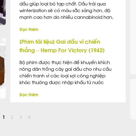
dầu giúp loại bỏ tạp chất. Dầu trải qua
winterization sẽ có màu sắc sáng hơn, độ
mạnh cao hơn do nhiều cannabinoid hơn,
nhưng lại mất đi mùi thơm và một số giá trị y
Đọc thêm
tế do tecpen bị loại bỏ mất. ĐÔNG HÓA
CHIẾT XUẤT […]
[Phim tài liệu] Gai dầu vì chiến
thắng – Hemp For Victory (1942)
Bộ phim được thực hiện để khuyến khích
nông dân trồng cây gai dầu cho nhu cầu
chiến tranh vì các loại sợi công nghiệp
khác thường được nhập khẩu từ nước
ngoài và đang thiếu hụt. Bộ phim cho thấy
Đọc thêm
lịch sử của cây gai dầu và các sản phẩm từ
cây gai dầu, cách cây gai dầu được trồng
và cách cây gai dầu được chế biến thành
dây thừng, vải, và các sản phẩm khác.
1
2
3
4