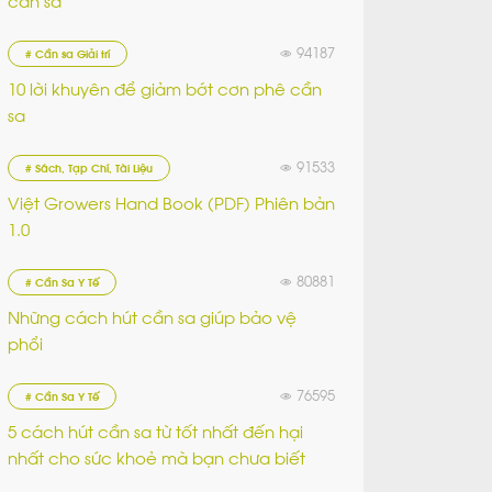
cần sa
94187
# Cần sa Giải trí
10 lời khuyên để giảm bớt cơn phê cần
sa
91533
# Sách, Tạp Chí, Tài Liệu
Việt Growers Hand Book (PDF) Phiên bản
1.0
80881
# Cần Sa Y Tế
Những cách hút cần sa giúp bảo vệ
phổi
76595
# Cần Sa Y Tế
5 cách hút cần sa từ tốt nhất đến hại
nhất cho sức khoẻ mà bạn chưa biết