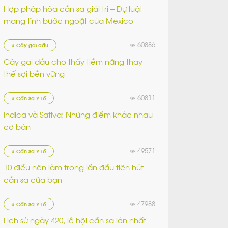
Hợp pháp hóa cần sa giải trí – Dự luật
mang tính bước ngoặt của Mexico
60886
# Cây gai dầu
Cây gai dầu cho thấy tiềm năng thay
thế sợi bền vững
60811
# Cần Sa Y Tế
Indica và Sativa: Những điểm khác nhau
cơ bản
49571
# Cần Sa Y Tế
10 điều nên làm trong lần đầu tiên hút
cần sa của bạn
47988
# Cần Sa Y Tế
Lịch sử ngày 420, lễ hội cần sa lớn nhất