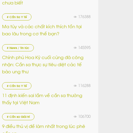
chưa biết
176388
# Cần Sa Y Tế
Ma túy và các chất kích thích tồn tại
bao lâu trong cơ thể bạn?
145595
# News / Tin tức
Chính phủ Hoa Kỳ cuối cùng đã công
nhận: Cần sa thực sự tiêu diệt các tế
bào ung thư
116288
# Cần Sa Y Tế
11 định kiến sai lầm về cần sa thường
thấy tại Việt Nam
106700
# Cần sa Giải trí
9 điều thú vị để làm nhất trong lúc phê