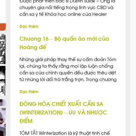
Được phát triển bác sĩ Dustin Sulak – Ông là
chuyên gia nổi tiếng trong lĩnh vực CBD và
cần sa y tế Khóa học online của Healer
đáp ứng nhu cầu ngày càng tăng của các
Đọc thêm
chuyên gia y tế, những người đang trực tiếp
[…]
Chương 16 – Bộ quần áo mới của
Hoàng đế
Những giải pháp thay thế sự cấm đoán Tóm
lại, chúng ta thấy rằng mọi lập luận chống
cần sa của chính quyền đều được thêu dệt
từ những lời dối trá trắng trợn. Trong chương
này, chúng tôi sẽ đưa ra ánh sáng một số
Đọc thêm
nghiên cứu mà chính quyền không muốn
người dân […]
ĐÔNG HÓA CHIẾT XUẤT CẦN SA
(WINTERIZATION) – ƯU VÀ NHƯỢC
ĐIỂM
TÓM TẮT Winterization là kỹ thuật tinh chế