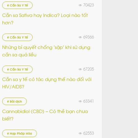
70423
# Cần Sa Y Tế
Cần sa Sativa hay Indica? Loại nào tốt
hơn?
69366
# Cần Sa Y Tế
Những bí quyết chống “sập” khi sử dụng
cần sa quá liều
67205
# Cần Sa Y Tế
Cần sa y tế có tác dụng thế nào đối với
HIV/AIDS?
63341
# Bài dịch
Cannabidiol (CBD) – Có thể bạn chưa
biết?
62553
# Hợp Pháp Hóa