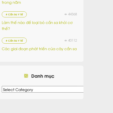
trong năm
44368
# Cần Sa Y Tế
Làm thế nào để loại bỏ cần sa khỏi cơ
thể?
40112
# Cần Sa Y Tế
Các giai đoạn phát triển của cây cần sa
Danh mục
Danh
mục