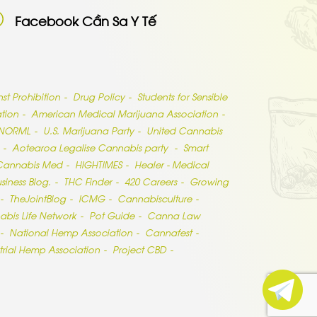
Facebook Cần Sa Y Tế
t Prohibition
Drug Policy
Students for Sensible
tion
American Medical Marijuana Association
/NORML
U.S. Marijuana Party
United Cannabis
Aotearoa Legalise Cannabis party
Smart
Cannabis Med
HIGHTIMES
Healer - Medical
iness Blog.
THC Finder
420 Careers
Growing
TheJointBlog
ICMG
Cannabisculture
bis Life Network
Pot Guide
Canna Law
National Hemp Association
Cannafest
trial Hemp Association
Project CBD