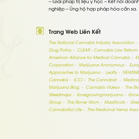
– Giải pháp trị liệu y học – Kết nối doan
nghiệp – Ủng hộ hợp pháp hóa cần sa.
Trang Web Liên Kết
The National Cannabis Industry Association
Drug Policy
CLEAR - Cannabis Law Reform
American Alliance for Medical Cannabis
M
Corporation
Marijuana Anonymous
Euro
Approaches to Marijuana
Leafly
NEWSW
Cannabis
ICCI
The Cannabist.
Medical
Marijuana Blog.
Cannabis Videos
The St
Weedmaps
Ilovegrowingmarijuana
Grow
Group
The Stoner Mom
MassRoots
Gre
Cannabidiol Life
The Medicinal Hemp Assoc