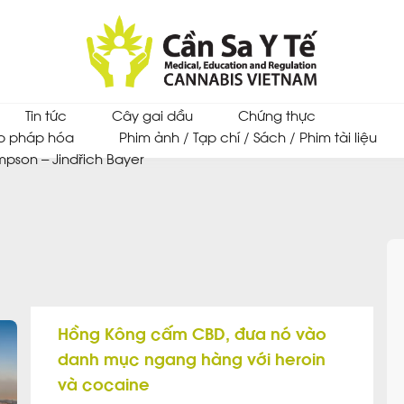
Tin tức
Cây gai dầu
Chứng thực
p pháp hóa
Phim ảnh / Tạp chí / Sách / Phim tài liệu
mpson – Jindřich Bayer
Hồng Kông cấm CBD, đưa nó vào
danh mục ngang hàng với heroin
và cocaine