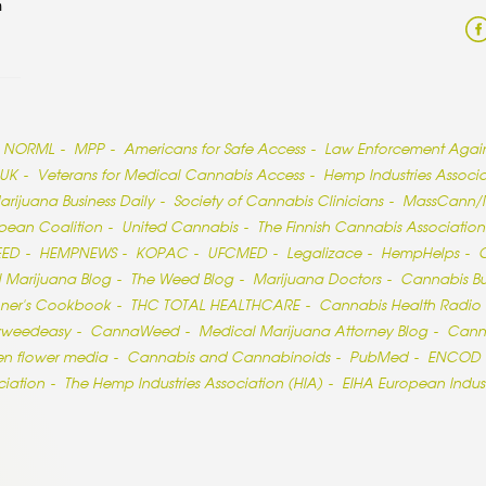
h
NORML
MPP
Americans for Safe Access
Law Enforcement Agains
 UK
Veterans for Medical Cannabis Access
Hemp Industries Associa
arijuana Business Daily
Society of Cannabis Clinicians
MassCann
pean Coalition
United Cannabis
The Finnish Cannabis Association
EED
HEMPNEWS
KOPAC
UFCMED
Legalizace
HempHelps
 Marijuana Blog
The Weed Blog
Marijuana Doctors
Cannabis Bus
oner’s Cookbook
THC TOTAL HEALTHCARE
Cannabis Health Radio
weedeasy
CannaWeed
Medical Marijuana Attorney Blog
Canna
en flower media
Cannabis and Cannabinoids
PubMed
ENCOD
iation
The Hemp Industries Association (HIA)
EIHA European Indus