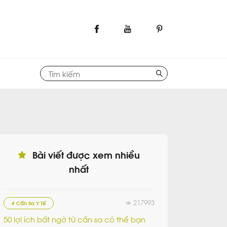
Bài viết được xem nhiều
nhất
217993
# Cần Sa Y Tế
50 lợi ích bất ngờ từ cần sa có thể bạn