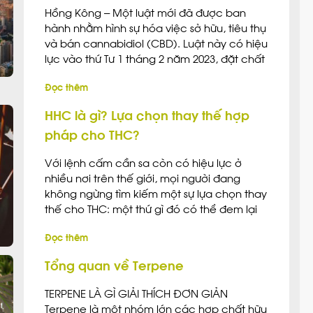
Hồng Kông – Một luật mới đã được ban
hành nhằm hình sự hóa việc sở hữu, tiêu thụ
và bán cannabidiol (CBD). Luật này có hiệu
lực vào thứ Tư 1 tháng 2 năm 2023, đặt chất
này ngang hàng với heroin và cocaine về
Đọc thêm
mặt hợp pháp. CBD là một hợp chất không
[…]
HHC là gì? Lựa chọn thay thế hợp
pháp cho THC?
Với lệnh cấm cần sa còn có hiệu lực ở
nhiều nơi trên thế giới, mọi người đang
không ngừng tìm kiếm một sự lựa chọn thay
thế cho THC: một thứ gì đó có thể đem lại
cảm giác high, nhưng không vi phạm pháp
Đọc thêm
luật.
Tổng quan về Terpene
TERPENE LÀ GÌ GIẢI THÍCH ĐƠN GIẢN
Terpene là một nhóm lớn các hợp chất hữu