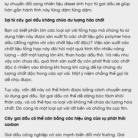
sự chuyển đổi sang nhiên liệu diesel sinh học từ gai dầu sẽ giúp
hàn gắn hành tinh này từng dặm từng dặm.
Sợi từ cây gai dầu không chứa dư lượng hóa chất
Bạn có biết phần lớn các loại sợi vải tổng hợp mà chúng ta sử
dụng hiện này được sản xuất từ các chất liệu gốc polymer hóa
dầu (đồng nghĩa với các chất liệu rất độc)? Việc sản xuất các
chất liệu tổng hợp này đòi hỏi một quá trình tốn nhiều năng
lượng – đốt một lượng lớn khí, than hoặc dầu thô. Và nếu như
vậy còn chưa đủ, quá trình sản xuất ấy còn phát thải các chất
độc ô nhiễm vào không khí trong khi cũng để lại những dư
lượng chất độc trong các sợi vải. Một ý niệm chẳng thể gọi là
dễ chịu được.
Tuy vậy, vấn đề này có thể tránh được bằng cách chuyển sang
sử dụng gai dầu. Sợi gai dầu có thể dễ dàng bóc tách khỏi
thân cây, và có thể tạo ra loại vải không hề chứa dư lượng hóa
chất. Đó cũng là một loại sợi vải rất bền và chống tia cực tím.
Cây gai dầu có thể cân bằng các hiệu ứng của sự phát thải
carbon
Gai dầu công nghiệp có sức mạnh biến đổi môi trường. Gai