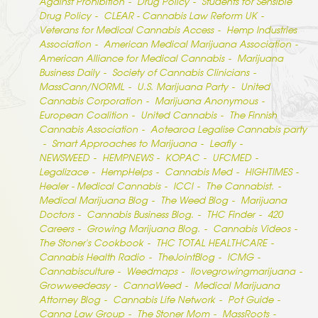
Against Prohibition
Drug Policy
Students for Sensible
Drug Policy
CLEAR - Cannabis Law Reform UK
Veterans for Medical Cannabis Access
Hemp Industries
Association
American Medical Marijuana Association
American Alliance for Medical Cannabis
Marijuana
Business Daily
Society of Cannabis Clinicians
MassCann/NORML
U.S. Marijuana Party
United
Cannabis Corporation
Marijuana Anonymous
European Coalition
United Cannabis
The Finnish
Cannabis Association
Aotearoa Legalise Cannabis party
Smart Approaches to Marijuana
Leafly
NEWSWEED
HEMPNEWS
KOPAC
UFCMED
Legalizace
HempHelps
Cannabis Med
HIGHTIMES
Healer - Medical Cannabis
ICCI
The Cannabist.
Medical Marijuana Blog
The Weed Blog
Marijuana
Doctors
Cannabis Business Blog.
THC Finder
420
Careers
Growing Marijuana Blog.
Cannabis Videos
The Stoner’s Cookbook
THC TOTAL HEALTHCARE
Cannabis Health Radio
TheJointBlog
ICMG
Cannabisculture
Weedmaps
Ilovegrowingmarijuana
Growweedeasy
CannaWeed
Medical Marijuana
Attorney Blog
Cannabis Life Network
Pot Guide
Canna Law Group
The Stoner Mom
MassRoots