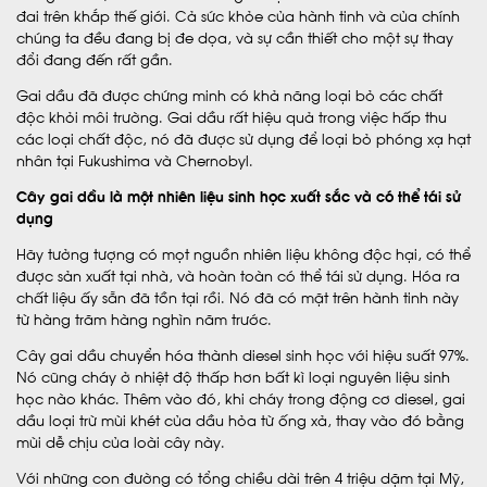
đai trên khắp thế giới. Cả sức khỏe của hành tinh và của chính
chúng ta đều đang bị đe dọa, và sự cần thiết cho một sự thay
đổi đang đến rất gần.
Gai dầu đã được chứng minh có khả năng loại bỏ các chất
độc khỏi môi trường. Gai dầu rất hiệu quả trong việc hấp thu
các loại chất độc, nó đã được sử dụng để loại bỏ phóng xạ hạt
nhân tại Fukushima và Chernobyl.
Cây gai dầu là một nhiên liệu sinh học xuất sắc và có thể tái sử
dụng
Hãy tưởng tượng có mọt nguồn nhiên liệu không độc hại, có thể
được sản xuất tại nhà, và hoàn toàn có thể tái sử dụng. Hóa ra
chất liệu ấy sẵn đã tồn tại rồi. Nó đã có mặt trên hành tinh này
từ hàng trăm hàng nghìn năm trước.
Cây gai dầu chuyển hóa thành diesel sinh học với hiệu suất 97%.
Nó cũng cháy ở nhiệt độ thấp hơn bất kì loại nguyên liệu sinh
học nào khác. Thêm vào đó, khi cháy trong động cơ diesel, gai
dầu loại trừ mùi khét của dầu hỏa từ ống xả, thay vào đó bằng
mùi dễ chịu của loài cây này.
Với những con đường có tổng chiều dài trên 4 triệu dặm tại Mỹ,