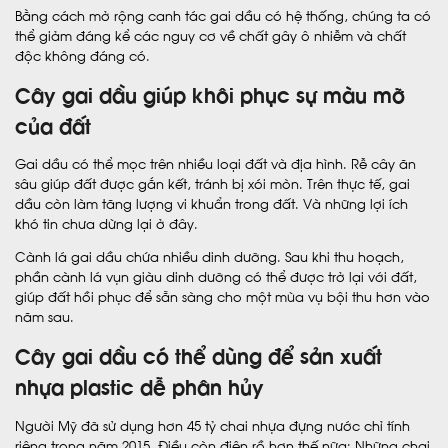
Bằng cách mở rộng canh tác gai dầu có hệ thống, chúng ta có
thể giảm đáng kể các nguy cơ về chất gây ô nhiễm và chất
độc không đáng có.
Cây gai dầu giúp khôi phục sự màu mỡ
của đất
Gai dầu có thể mọc trên nhiều loại đất và địa hình. Rễ cây ăn
sâu giúp đất được gắn kết, tránh bị xói mòn. Trên thực tế, gai
dầu còn làm tăng lượng vi khuẩn trong đất. Và những lợi ích
khó tin chưa dừng lại ở đây.
Cành lá gai dầu chứa nhiều dinh dưỡng. Sau khi thu hoạch,
phần cành lá vụn giàu dinh dưỡng có thể được trở lại với đất,
giúp đất hồi phục để sẵn sàng cho một mùa vụ bội thu hơn vào
năm sau.
Cây gai dầu có thể dùng
để
sản xuất
nhựa plastic dễ phân hủy
Người Mỹ đã sử dụng hơn 45 tỷ chai nhựa đựng nước chỉ tính
riêng trong năm 2015. Điều còn điên rồ hơn thế nữa: Những chai