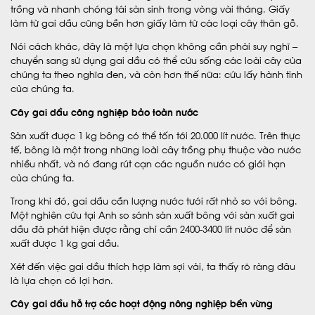
trồng và nhanh chóng tái sản sinh trong vòng vài tháng. Giấy
làm từ gai dầu cũng bền hơn giấy làm từ các loại cây thân gỗ.
Nói cách khác, đây là một lựa chọn không cần phải suy nghĩ –
chuyển sang sử dụng gai dầu có thể cứu sống các loài cây của
chúng ta theo nghĩa đen, và còn hơn thế nữa: cứu lấy hành tinh
của chúng ta.
Cây gai dầu công nghiệp bảo toàn nước
Sản xuất được 1 kg bông có thể tốn tới 20.000 lít nước. Trên thực
tế, bông là một trong những loài cây trồng phụ thuộc vào nước
nhiều nhất, và nó đang rút cạn các nguồn nước có giới hạn
của chúng ta.
Trong khi đó, gai dầu cần lượng nước tưới rất nhỏ so với bông.
Một nghiên cứu tại Anh so sánh sản xuất bông với sản xuất gai
dầu đã phát hiện được rằng chỉ cần 2400-3400 lít nước để sản
xuất được 1 kg gai dầu.
Xét đến việc gai dầu thích hợp làm sợi vải, ta thấy rõ ràng đâu
là lựa chọn có lợi hơn.
Cây gai dầu hỗ trợ các hoạt động nông nghiệp bền vững