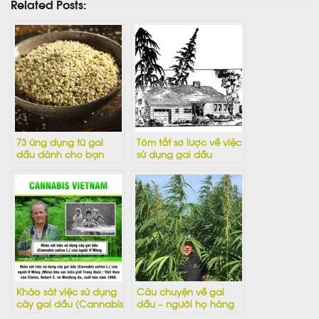
Related Posts:
73 ứng dụng từ gai
Tóm tắt sơ lược về việc
dầu dành cho bạn
sử dụng gai dầu
hôm nay
Khảo sát việc sử dụng
Câu chuyện về gai
cây gai dầu (Cannabis
dầu – người họ hàng
sativa L.) của người
chịu tiếng oan của