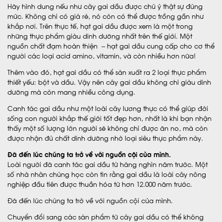
Hãy hình dung nếu như cây gai dầu được chú ý thật sự đúng
mức. Không chỉ có giá rẻ, nó còn có thể được trồng gần như
khắp nơi. Trên thực tế, hạt gai dầu được xem là một trong
những thực phẩm giàu dinh dưỡng nhất trên thế giới. Một
nguồn chất đạm hoàn thiện – hạt gai dầu cung cấp cho cơ thể
người các loại acid amino, vitamin, và còn nhiều hơn nữa!
Thêm vào đó, hạt gai dầu có thể sản xuất ra 2 loại thực phẩm
thiết yếu: bột và dầu. Vậy nên cây gai dầu không chỉ giàu dinh
dưỡng mà còn mang nhiều công dụng.
Canh tác gai dầu như một loài cây lương thực có thể giúp đời
sống con người khắp thế giới tốt đẹp hơn, nhất là khi bạn nhận
thấy một số lượng lớn người sẽ không chỉ được ăn no, mà còn
được nhận đủ chất dinh dưỡng nhờ loại siêu thực phẩm này.
Đã đến lúc chúng ta trở về với nguồn cội của mình.
Loài người đã canh tác gai dầu từ hàng nghìn năm trước. Một
số nhà nhân chủng học còn tin rằng gai dầu là loài cây nông
nghiệp đầu tiên được thuần hóa từ hơn 12.000 năm trước.
Đã đến lúc chúng ta trở về với nguồn cội của mình.
Chuyển đổi sang các sản phẩm từ cây gai dầu có thể không