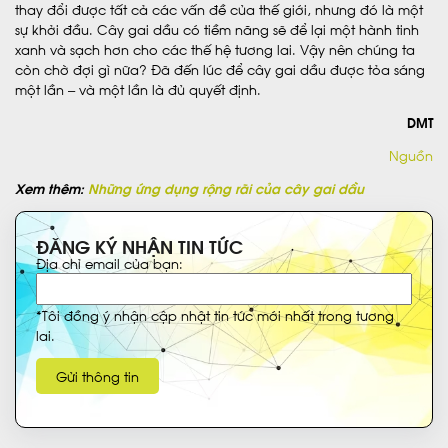
thay đổi được tất cả các vấn đề của thế giới, nhưng đó là một
sự khởi đầu. Cây gai dầu có tiềm năng sẽ để lại một hành tinh
xanh và sạch hơn cho các thế hệ tương lai. Vậy nên chúng ta
còn chờ đợi gì nữa? Đã đến lúc để cây gai dầu được tỏa sáng
một lần – và một lần là đủ quyết định.
DMT
Nguồn
Xem thêm:
Những ứng dụng rộng rãi của cây gai dầu
ĐĂNG KÝ NHẬN TIN TỨC
Địa chỉ email của bạn:
*Tôi đồng ý nhận cập nhật tin tức mới nhất trong tương
lai.