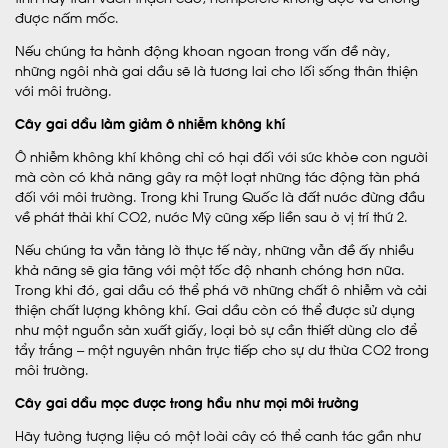
được nấm mốc.
Nếu chúng ta hành động khoan ngoan trong vấn đề này,
những ngôi nhà gai dầu sẽ là tương lai cho lối sống thân thiện
với môi trường.
Cây gai dầu làm giảm ô nhiễm không khí
Ô nhiễm không khí không chỉ có hại đối với sức khỏe con người
mà còn có khả năng gây ra một loạt những tác động tàn phá
đối với môi trường. Trong khi Trung Quốc là đất nước đừng đầu
về phát thải khí CO2, nước Mỹ cũng xếp liền sau ở vị trí thứ 2.
Nếu chúng ta vẫn tảng lờ thực tế này, những vẫn đề ấy nhiều
khả năng sẽ gia tăng với một tốc độ nhanh chóng hơn nữa.
Trong khi đó, gai dầu có thể phá vỡ những chất ô nhiễm và cải
thiện chất lượng không khí. Gai dầu còn có thể được sử dụng
như một nguồn sản xuất giấy, loại bỏ sự cần thiết dùng clo để
tẩy trắng – một nguyên nhân trực tiếp cho sự dư thừa CO2 trong
môi trường.
Cây gai dầu mọc được trong hầu như mọi môi trường
Hãy tưởng tượng liệu có một loài cây có thể canh tác gần như