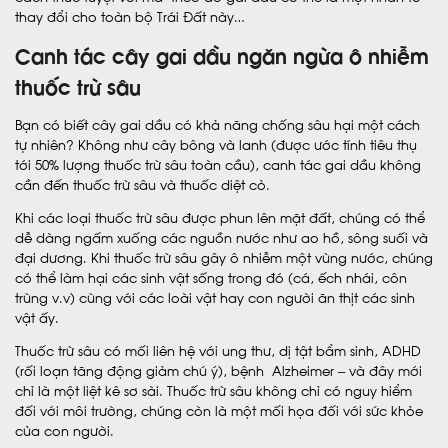
thay đổi cho toàn bộ Trái Đất này…
Canh tác cây gai dầu ngăn ngừa ô nhiễm
thuốc trừ sâu
Bạn có biết cây gai dầu có khả năng chống sâu hại một cách
tự nhiên? Không như cây bông và lanh (được ước tính tiêu thụ
tới 50% lượng thuốc trừ sâu toàn cầu), canh tác gai dầu không
cần đến thuốc trừ sâu và thuốc diệt cỏ.
Khi các loại thuốc trừ sâu được phun lên mặt đất, chúng có thể
dễ dàng ngấm xuống các nguồn nước như ao hồ, sông suối và
đại dương. Khi thuốc trừ sâu gây ô nhiễm một vùng nước, chúng
có thể làm hại các sinh vật sống trong đó (cá, ếch nhái, côn
trùng v.v) cùng với các loài vật hay con người ăn thịt các sinh
vật ấy.
Thuốc trừ sâu có mối liên hệ với ung thư, dị tật bẩm sinh, ADHD
(rối loạn tăng động giảm chú ý), bệnh Alzheimer – và đây mới
chỉ là một liệt kê sơ sài. Thuốc trừ sâu không chỉ có nguy hiểm
đối với môi trường, chúng còn là một mối họa đối với sức khỏe
của con người.