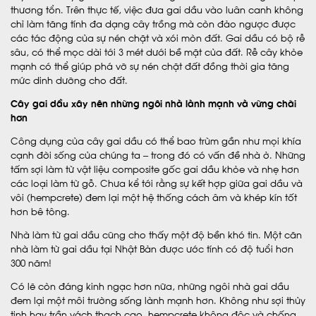
thương tổn. Trên thực tế, việc đưa gai dầu vào luân canh không
chỉ làm tăng tính đa dạng cây trồng mà còn đảo ngược được
các tác động của sự nén chặt và xói mòn đất. Gai dầu có bộ rễ
sâu, có thể mọc dài tới 3 mét dưới bề mặt của đất. Rễ cây khỏe
mạnh có thể giúp phá vỡ sự nén chặt đất đồng thời gia tăng
mức dinh dưỡng cho đất.
Cây gai dầu xây nên những ngôi nhà lành mạnh và vững chãi
hơn
Công dụng của cây gai dầu có thể bao trùm gần như mọi khía
cạnh đời sống của chúng ta – trong đó có vấn đề nhà ở. Những
tấm sợi làm từ vật liệu composite gốc gai dầu khỏe và nhẹ hơn
các loại làm từ gỗ. Chưa kể tới rằng sự kết hợp giữa gai dầu và
vôi (hempcrete) đem lại một hệ thống cách âm và khép kín tốt
hơn bê tông.
Nhà làm từ gai dầu cũng cho thấy một độ bền khó tin. Một căn
nhà làm từ gai dầu tại Nhật Bản được ước tính có độ tuổi hơn
300 năm!
Có lẽ còn đáng kinh ngạc hơn nữa, những ngôi nhà gai dầu
đem lại một môi trường sống lành mạnh hơn. Không như sợi thủy
tinh hay trần vách thạch cao, hempcrete không độc và chống