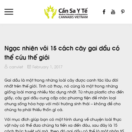
Ngạc nhiên với 15 cách cây gai dầu có
thể cứu thế giới
canviet
February 1, 2017
Gai dầu là một trong những loài cây được canh tác lâu đời
nhất trên thế giới. Tình cờ thay, nó cũng là một trong những
giống loài mang nhiều tác dụng nhất. Từ nhựa plastic cho đến
giấy, cây gai dầu cung cấp các phương tiện để nhân loại
chung sống hòa hợp với môi trường sinh thái – không để cho
chúng ta phải thiếu thốn gì cả.
Với mục đích giúp bạn có một hình dung về chuyện loài thực
vật này có thể đưa chúng ta tiến xa đến đâu, sau đây là 15
cách thức tuyệt vời mà theo đó gai dầu có thể là một nhân tố