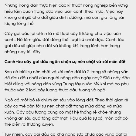
Những nông dân thực hiện các kĩ thuật nông nghiệp bền vững
hiểu tầm quan trọng của việc luân canh theo mùa. Việc này
không chỉ giữ cho đất giàu dinh dưỡng, mà còn gia tăng sản
lượng tổng thể.
Cây gai dầu lại chính là một loài cây lí tưởng cho việc luân
canh. Nó làm giàu đất đồng thời loại trừ chất độc. Canh tác
gai dầu sẽ giúp cho đất và không khí trong lành hơn trong
những nay tới đây.
Canh tác cây gai dầu ngăn chặn sự nén chặt và xói mòn đất
Bạn có biết sự nén chặt và xói mòn đất là 2 trong số những vấn
đề đau đầu nhất của người nông dân ngày nay? Điều này đặc
biệt đúng với nông dân vùng Trung tây nước Mỹ khi mà họ phụ
thuộc vào 2 loài cây lương thực: đậu tương và ngô.
Ngô có một bộ rễ chùm ăn sâu vào lòng đất. Theo thời gian rễ
cây có thể dẫn tới sự nén chặt đất trong mùa đông và mùa
xuân. Cây đậu tương cũng có một hệ thống rễ khỏe những
không ăn sâu quá tâng đất mặt. Hậu quả là sự xói mòn đất có
thể diễn ra thường xuyên.
Tuy nhiên, cây gai dầu có khả năng sửa chữa các vùng đât bị