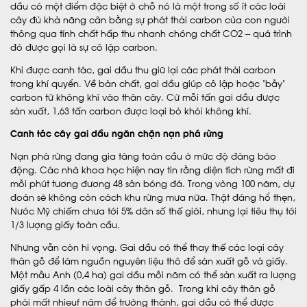
dầu có một điểm đặc biệt ở chỗ nó là một trong số ít các loài
cây đủ khả năng cân bằng sự phát thải carbon của con người
thông qua tính chất hấp thu nhanh chóng chất CO2 – quá trình
đó được gọi là sự cô lập carbon.
Khi được canh tác, gai dầu thu giữ lại các phát thải carbon
trong khí quyển. Về bản chất, gai dầu giúp cô lập hoặc “bẫy”
carbon từ không khí vào thân cây. Cứ mỗi tấn gai dầu được
sản xuất, 1,63 tấn carbon được loại bỏ khỏi không khí.
Canh tác cây gai dầu ngăn chặn nạn phá rừng
Nạn phá rừng đang gia tăng toàn cầu ở mức độ đáng báo
động. Các nhà khoa học hiện nay tin rằng diện tích rừng mất đi
mỗi phút tương đương 48 sân bóng đá. Trong vòng 100 năm, dự
đoán sẽ không còn cách khu rừng mưa nữa. Thật đáng hổ thẹn,
Nước Mỹ chiếm chưa tới 5% dân số thế giới, nhưng lại tiêu thụ tới
1/3 lượng giấy toàn cầu.
Nhưng vẫn còn hi vọng. Gai dầu có thể thay thế các loại cây
thân gỗ để làm nguồn nguyên liệu thô để sản xuất gỗ và giấy.
Một mẫu Anh (0,4 ha) gai dầu mỗi năm có thể sản xuất ra lượng
giấy gấp 4 lần các loài cây thân gỗ. Trong khi cây thân gỗ
phải mất nhieuf năm để trưởng thành, gai dầu có thể được