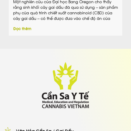
Một nghiên cứu của Đại học Bang Oregon cho thấy
rằng sinh khối cây gai dầu đã qua sử dụng – sản phẩm
phụ của quá trình chiết xuất cannabinoid (CBD) của
cây gai dầu – có thể được đưa vào chế độ ăn của
cừu mà không gây ra bất kỳ tác động bất […]
Đọc thêm
Văn Hóa Cần Sa / Gai Dầu