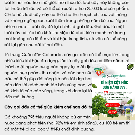
bất kì nơi nào trên thế giới. Trên thực tế, loài cây này không cần
tới thuốc trừ sâu và có thể sản xuất ra trên 25.000 loại sản phẩm.
Chưa hết, loài cây này có thể cho thu hoạch chỉ sau vài tháng
và không ngừng sản xuất thêm trong những năm kế sau. Ngạc
nhiên chưa – loài cây đó lại chính là gai dầu. Gai dầu là một
loài cây có sức bền khó tin: Mặc dù phát triển mạnh mẽ trong
môi trường có độ ẩm và khí hậu trung tính, nó vẫn có thể sống
sót tại gần như bất kì nơi đâu.
Từ Trung Quốc đến Colorado, cây gai dầu có thể mọc lên trong
nhiều kiểu khí hậu đa dạng, tức là cây gai dầu có tiềm năng trở
thành một nguồn cung cấp ngay tại mỗi địa phương. Một
X
nguồn thực phẩm, thu nhập, và còn hơn nữa – canh tác gai
dầu có thể giúp đời sống trở nên tốt đẹp hơn. Gai dầu cũng
còn dẫn tới cách canh tác bền vững hơn, và điều này sẽ củng
cố kinh tế của các vùng, trong khi đem lại tác động tích cực
đến môi trường.
Cây gai dầu có thể giúp kiểm chế nạn đói trên thế giới
Có khoảng 795 triệu người không đủ ăn trên toàn cầu. Tại các
nước đang phát triển (nơi 92% trẻ em sinh sống), cứ 100 trẻ em thì
có một trẻ bị còi cọc vì thiếu chất dinh dưỡng.