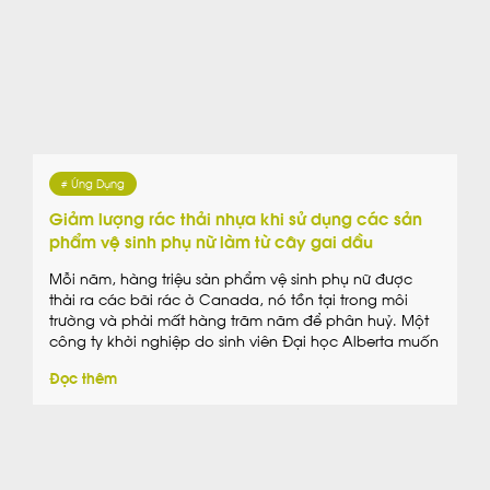
# Ứng Dụng
Giảm lượng rác thải nhựa khi sử dụng các sản
phẩm vệ sinh phụ nữ làm từ cây gai dầu
Mỗi năm, hàng triệu sản phẩm vệ sinh phụ nữ được
thải ra các bãi rác ở Canada, nó tồn tại trong môi
trường và phải mất hàng trăm năm để phân huỷ. Một
công ty khởi nghiệp do sinh viên Đại học Alberta muốn
thay đổi điều đó bằng các tạo ra băng vệ […]
Đọc thêm