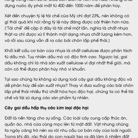
đựng nước ấy phải mất từ 400 đến 1000 năm để phân hủy.
Xét đến chuyện tỷ lệ tái chế của Mỹ chỉ đạt 23%, nên không có
gì thái quá khi nói rằng tỷ lệ này đáng được cải thiện hơn nữa.
[“Tái chế” đề cập ở đây là tái chế một lần, nghĩa là chất nhựa
thật ra chỉ được xử lí thành một dạng nhựa chất lượng kém hơn,
và rồi sau cùng vẫn đi ra các bãi chôn lấp phế thải.]
Khối kết cấu cơ bản của nhựa là chất cellulose được phân tách
từ dầu mỏ. Tuy nhiên dầu mỏ có độc tính cao. Ngược lại, gai
dầu không chỉ là nhà sản xuất cellulose vĩ đại nhất thế giới, mà
còn có thể được phân hủy nhờ vi khuẩn.
Tại sao chúng ta không sử dụng loài cây gai dầu không độc và
dễ phân hủy để sản xuất nhựa? Thay vì đưa xuống các bãi chôn
lấp phế thải nhiều thứ chất hóa học độc hại, chúng ta có thể tái
chế và tái sử dụng các sản phẩm tự nhiên.
Cây gai dầu hấp thụ các kim loại độc hại
Đất là nền tảng cho sự sống. Các loài cây cung cấp thức ăn,
quần áo, nhà cửa cũng mọc lên từ mặt đất. Vật nhưng chúng
ta ngày càng trở nên xa rời nhu cầu cơ bản này của loài người.
Trong khi đó, rác thải do con người tạo ra đã làm ô nhiễm đất