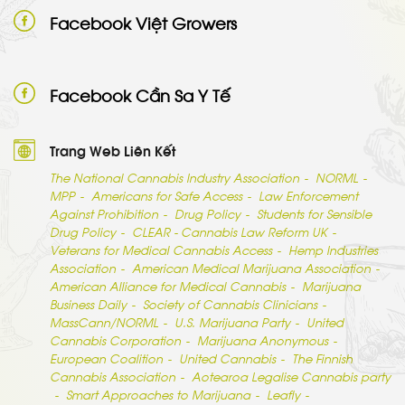
Facebook Việt Growers
Facebook Cần Sa Y Tế
Trang Web Liên Kết
The National Cannabis Industry Association
NORML
MPP
Americans for Safe Access
Law Enforcement
Against Prohibition
Drug Policy
Students for Sensible
Drug Policy
CLEAR - Cannabis Law Reform UK
Veterans for Medical Cannabis Access
Hemp Industries
Association
American Medical Marijuana Association
American Alliance for Medical Cannabis
Marijuana
Business Daily
Society of Cannabis Clinicians
MassCann/NORML
U.S. Marijuana Party
United
Cannabis Corporation
Marijuana Anonymous
European Coalition
United Cannabis
The Finnish
Cannabis Association
Aotearoa Legalise Cannabis party
Smart Approaches to Marijuana
Leafly