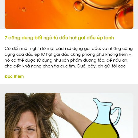
7 công dụng bất ngờ từ dầu hạt gai dầu ép lạnh
Có đến một nghìn lẻ một cách sử dụng gai dầu, và những công
dụng của dầu ép từ hạt gai dầu cũng phong phú không kém –
nó có thể được sử dụng như sản phẩm dưỡng tóc, để nấu ăn,
cho đến khả năng chặn tia cực tím. Dưới đây, xin gửi tới các
bạn 7 trong nhiều công dụng tuyệt vời của dầu gai dầu.
Đọc thêm