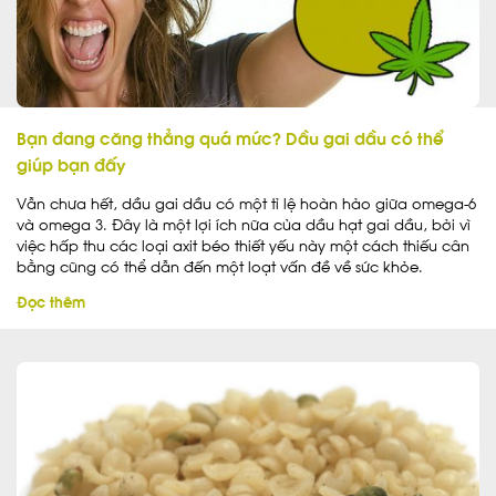
Bạn đang căng thẳng quá mức? Dầu gai dầu có thể
giúp bạn đấy
Vẫn chưa hết, dầu gai dầu có một tỉ lệ hoàn hảo giữa omega-6
và omega 3. Đây là một lợi ích nữa của dầu hạt gai dầu, bởi vì
việc hấp thu các loại axit béo thiết yếu này một cách thiếu cân
bằng cũng có thể dẫn đến một loạt vấn đề về sức khỏe.
Đọc thêm