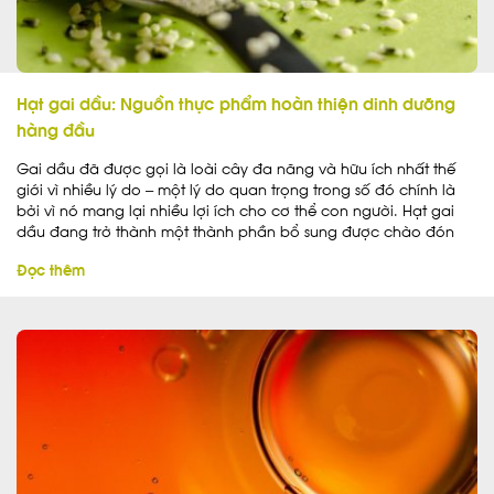
Hạt gai dầu: Nguồn thực phẩm hoàn thiện dinh dưỡng
hàng đầu
Gai dầu đã được gọi là loài cây đa năng và hữu ích nhất thế
giới vì nhiều lý do – một lý do quan trọng trong số đó chính là
bởi vì nó mang lại nhiều lợi ích cho cơ thể con người. Hạt gai
dầu đang trở thành một thành phần bổ sung được chào đón
trong chế độ ăn uống của nhiều người có ý thức về sức khỏe,
Đọc thêm
đó là những người đã không còn cả tin rằng bất cứ thứ gì liên
quan đến cần sa hoặc gai dầu đều xấu xa – một luận điệu dối
trá đã từng trở nên phổ biến mà lệnh cấm cần sa cấp độ liên
bang của Mỹ đã áp đặt lên công chúng trong hơn 80 năm qua.