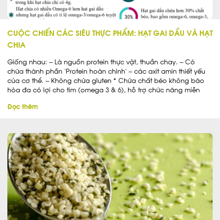
CUỘC CHIẾN CÁC SIÊU THỰC PHẨM: HẠT GAI DẦU VÀ HẠT
CHIA
Giống nhau: – Là nguồn protein thực vật, thuần chay. – Có
chứa thành phần ‘Protein hoàn chỉnh’ – các axit amin thiết yếu
của cơ thể. – Không chứa gluten * Chứa chất béo không bão
hòa đa có lợi cho tim (omega 3 & 6), hỗ trợ chức năng miễn
dịch và hoạt […]
Đọc thêm