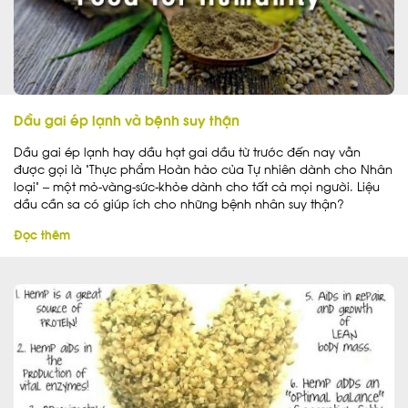
Dầu gai ép lạnh và bệnh suy thận
Dầu gai ép lạnh hay dầu hạt gai dầu từ trước đến nay vẫn
được gọi là “Thực phẩm Hoàn hảo của Tự nhiên dành cho Nhân
loại” – một mỏ-vàng-sức-khỏe dành cho tất cả mọi người. Liệu
dầu cần sa có giúp ích cho những bệnh nhân suy thận?
Dầu gai ép lạnh quả thật giúp ích cho những bệnh nhân suy
Đọc thêm
thận từ những khía cạnh sau đây: