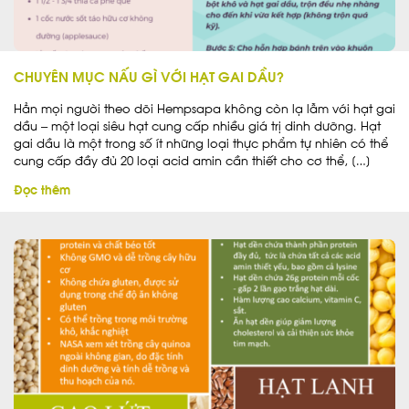
CHUYÊN MỤC NẤU GÌ VỚI HẠT GAI DẦU?
Hẳn mọi người theo dõi Hempsapa không còn lạ lẫm với hạt gai
dầu – một loại siêu hạt cung cấp nhiều giá trị dinh dưỡng. Hạt
gai dầu là một trong số ít những loại thực phẩm tự nhiên có thể
cung cấp đầy đủ 20 loại acid amin cần thiết cho cơ thể, […]
Đọc thêm