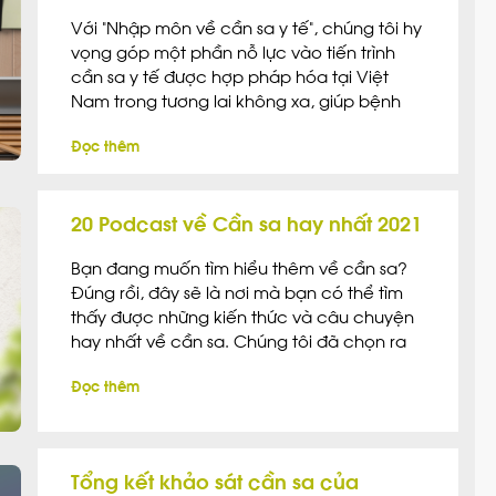
Với “Nhập môn về cần sa y tế”, chúng tôi hy
vọng góp một phần nỗ lực vào tiến trình
cần sa y tế được hợp pháp hóa tại Việt
Nam trong tương lai không xa, giúp bệnh
nhân có thêm một sự lựa chọn trị bệnh
Đọc thêm
thuận tự nhiên hơn.
20 Podcast về Cần sa hay nhất 2021
Bạn đang muốn tìm hiểu thêm về cần sa?
Đúng rồi, đây sẽ là nơi mà bạn có thể tìm
thấy được những kiến thức và câu chuyện
hay nhất về cần sa. Chúng tôi đã chọn ra
một số kênh podcast với nhiều lý do, nhưng
Đọc thêm
chúng đều đáng xứng đáng để nghe. Xin
[…]
Tổng kết khảo sát cần sa của