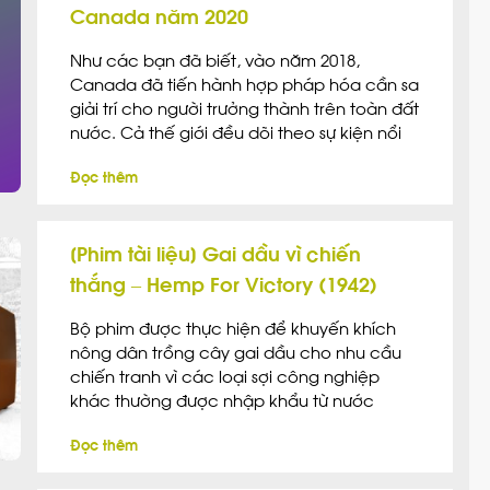
Canada năm 2020
Như các bạn đã biết, vào năm 2018,
Canada đã tiến hành hợp pháp hóa cần sa
giải trí cho người trưởng thành trên toàn đất
nước. Cả thế giới đều dõi theo sự kiện nổi
bật này. Trong suốt quá trình tranh cử cũng
Đọc thêm
như trước khi ban hành bộ luật mới, thủ
tướng […]
[Phim tài liệu] Gai dầu vì chiến
thắng – Hemp For Victory (1942)
Bộ phim được thực hiện để khuyến khích
nông dân trồng cây gai dầu cho nhu cầu
chiến tranh vì các loại sợi công nghiệp
khác thường được nhập khẩu từ nước
ngoài và đang thiếu hụt. Bộ phim cho thấy
Đọc thêm
lịch sử của cây gai dầu và các sản phẩm từ
cây gai dầu, cách cây gai dầu được trồng