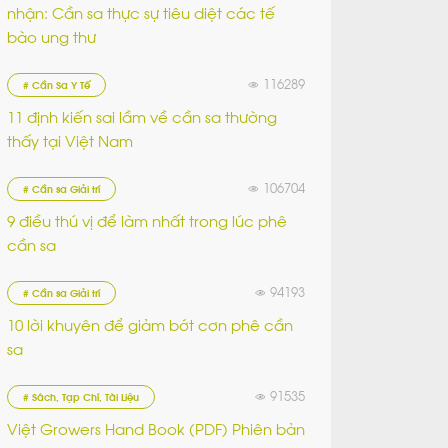
nhận: Cần sa thực sự tiêu diệt các tế
bào ung thư
116289
# Cần Sa Y Tế
11 định kiến sai lầm về cần sa thường
thấy tại Việt Nam
106704
# Cần sa Giải trí
9 điều thú vị để làm nhất trong lúc phê
cần sa
94193
# Cần sa Giải trí
10 lời khuyên để giảm bớt cơn phê cần
sa
91535
# Sách, Tạp Chí, Tài Liệu
Việt Growers Hand Book (PDF) Phiên bản