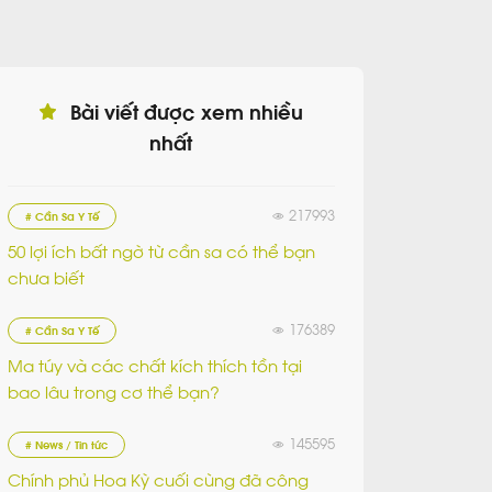
Bài viết được xem nhiều
nhất
217993
# Cần Sa Y Tế
50 lợi ích bất ngờ từ cần sa có thể bạn
chưa biết
176389
# Cần Sa Y Tế
Ma túy và các chất kích thích tồn tại
bao lâu trong cơ thể bạn?
145595
# News / Tin tức
Chính phủ Hoa Kỳ cuối cùng đã công