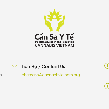
Liên Hệ / Contact Us
c
phamanh@cannabisvietnam.org
h