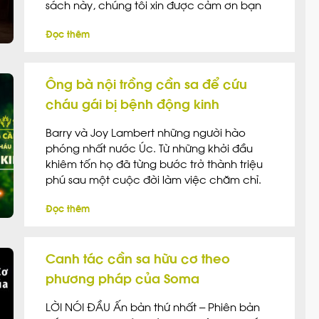
sách này, chúng tôi xin được cảm ơn bạn
Casaman (facebook.com/casaman79) là
Đọc thêm
người dịch chính của cuốn sách này. Bạn
đã chuyển quyền chỉnh sửa, chia sẻ, […]
Ông bà nội trồng cần sa để cứu
cháu gái bị bệnh động kinh
Barry và Joy Lambert những người hào
phóng nhất nước Úc. Từ những khởi đầu
khiêm tốn họ đã từng bước trở thành triệu
phú sau một cuộc đời làm việc chăm chỉ.
Nhưng họ cũng đã phải trải qua một số thời
Đọc thêm
điểm khó khăn trong đời, gần đây nhất là
phải đối mặt với vấn đề của cháu mình –
Katelyn. Cháu Katelyn mắc phải một dạng
Canh tác cần sa hữu cơ theo
động kinh nguy hiểm đến tính mạng có tên
là Hội chứng Dravet và phương pháp điều
phương pháp của Soma
trị duy nhất dường như giúp kiểm soát
những cơn động kinh là cần sa y tế.
LỜI NÓI ĐẦU Ấn bản thứ nhất – Phiên bản