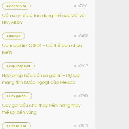
67261
# Cần Sa Y Tế
Cần sa y tế có tác dụng thế nào đối với
HIV/AIDS?
63402
# Bài dịch
Cannabidiol (CBD) – Có thể bạn chưa
biết?
62619
# Hợp Pháp Hóa
Hợp pháp hóa cần sa giải trí – Dự luật
mang tính bước ngoặt của Mexico
60945
# Cây gai dầu
Cây gai dầu cho thấy tiềm năng thay
thế sợi bền vững
60813
# Cần Sa Y Tế