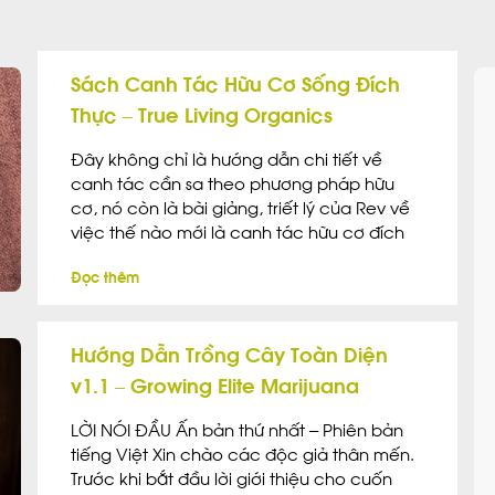
Sách Canh Tác Hữu Cơ Sống Đích
Thực – True Living Organics
Đây không chỉ là hướng dẫn chi tiết về
canh tác cần sa theo phương pháp hữu
cơ, nó còn là bài giảng, triết lý của Rev về
việc thế nào mới là canh tác hữu cơ đích
thực. “True living organic”, hay “Hữu cơ sống
Đọc thêm
đích thực – TLO” là một phương pháp canh
tác “cực kỳ tự nhiên”, tập trung chủ yếu vào
sự sống trong đất, đặc biệt là hệ vi sinh vật.
Hướng Dẫn Trồng Cây Toàn Diện
v1.1 – Growing Elite Marijuana
LỜI NÓI ĐẦU Ấn bản thứ nhất – Phiên bản
tiếng Việt Xin chào các độc giả thân mến.
Trước khi bắt đầu lời giới thiệu cho cuốn