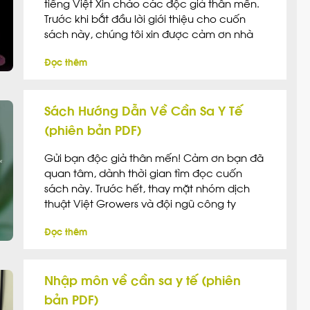
tiếng Việt Xin chào các độc giả thân mến.
Trước khi bắt đầu lời giới thiệu cho cuốn
sách này, chúng tôi xin được cảm ơn nhà
tài trợ chính: Ngân hàng hạt giống Alice
Đọc thêm
Seeds® – thuộc Công ty HEMP SAPA, có trụ
sở […]
Sách Hướng Dẫn Về Cần Sa Y Tế
(phiên bản PDF)
Gửi bạn độc giả thân mến! Cảm ơn bạn đã
quan tâm, dành thời gian tìm đọc cuốn
sách này. Trước hết, thay mặt nhóm dịch
thuật Việt Growers và đội ngũ công ty
HEMP SAPA, mình xin được nói đôi lời giới
Đọc thêm
thiệu. Việt Growers xuất phát điểm là một
nhóm dịch thuật bao […]
Nhập môn về cần sa y tế (phiên
bản PDF)