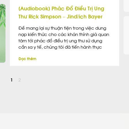
và cách cây gai dầu được chế biến thành
[Audiobook] Phác Đồ Điều Trị Ung
dây thừng, vải, và các sản phẩm khác.
Thư Rick Simpson – Jindřich Bayer
Để mang lại sự thuận tiện trong việc dung
nạp kiến thức cho các khán thính giả quan
tâm tới phác đồ điều trị ung thư sử dụng
cần sa y tế, chúng tôi đã tiến hành thực
hiện công việc xuất bản Audio book cho
Đọc thêm
cuốn sách Điều Trị Ung Thư – Phác Đồ Rick
Simpson.
1
2