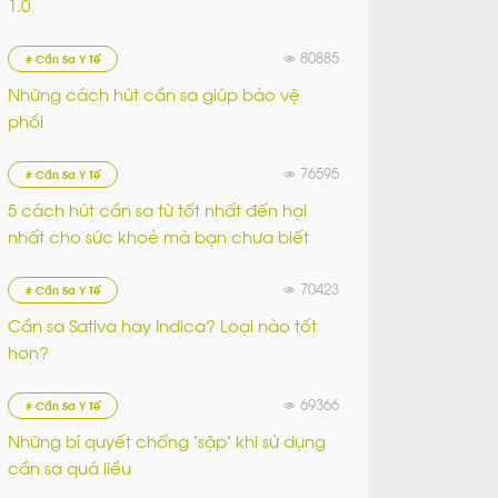
1.0
80885
# Cần Sa Y Tế
Những cách hút cần sa giúp bảo vệ
phổi
76595
# Cần Sa Y Tế
5 cách hút cần sa từ tốt nhất đến hại
nhất cho sức khoẻ mà bạn chưa biết
70423
# Cần Sa Y Tế
Cần sa Sativa hay Indica? Loại nào tốt
hơn?
69366
# Cần Sa Y Tế
Những bí quyết chống “sập” khi sử dụng
cần sa quá liều