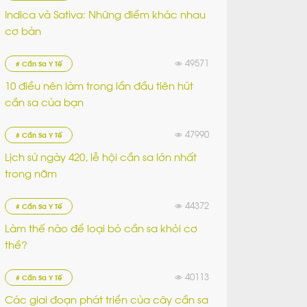
Indica và Sativa: Những điểm khác nhau
cơ bản
49571
# Cần Sa Y Tế
10 điều nên làm trong lần đầu tiên hút
cần sa của bạn
47990
# Cần Sa Y Tế
Lịch sử ngày 420, lễ hội cần sa lớn nhất
trong năm
44372
# Cần Sa Y Tế
Làm thế nào để loại bỏ cần sa khỏi cơ
thể?
40113
# Cần Sa Y Tế
Các giai đoạn phát triển của cây cần sa