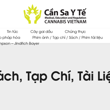
Tin tức
Cây gai dầu
Chứng thực
p pháp hóa
Phim ảnh / Tạp chí / Sách / Phim tài liệu
mpson – Jindřich Bayer
ách, Tạp Chí, Tài Li