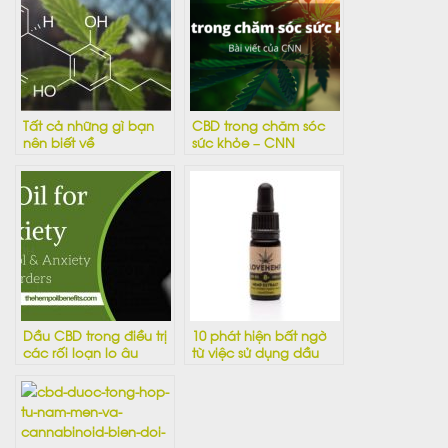
Tất cả những gì bạn
CBD trong chăm sóc
nên biết về
sức khỏe – CNN
Cannabidiol (CBD)
Dầu CBD trong điều trị
10 phát hiện bất ngờ
các rối loạn lo âu
từ việc sử dụng dầu
CBD mỗi ngày trong
thời gian một năm