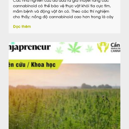
cannabinoid có thể bảo vệ thực vật khỏi tia cực tím,
mầm bệnh và động vật ăn cỏ. Theo các thí nghiệm
cho thấy; nồng độ cannabinoid cao hơn trong lá cây
gai dầu dẫn đến việc ấu trùng côn trùng ít gây hại
Đọc thêm
hơn.