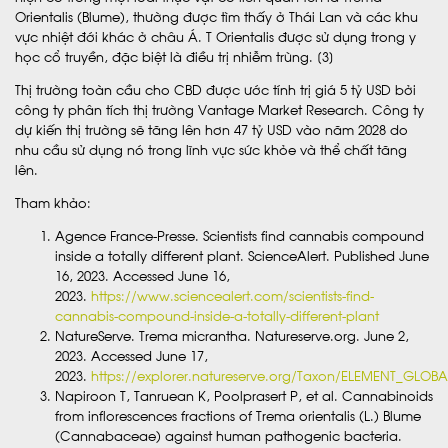
Orientalis (Blume), thường được tìm thấy ở Thái Lan và các khu
vực nhiệt đới khác ở châu Á. T Orientalis được sử dụng trong y
học cổ truyền, đặc biệt là điều trị nhiễm trùng. [3]
Thị trường toàn cầu cho CBD được ước tính trị giá 5 tỷ USD bởi
công ty phân tích thị trường Vantage Market Research. Công ty
dự kiến ​​​​thị trường sẽ tăng lên hơn 47 tỷ USD vào năm 2028 do
nhu cầu sử dụng nó trong lĩnh vực sức khỏe và thể chất tăng
lên.
Tham khảo:
Agence France-Presse. Scientists find cannabis compound
inside a totally different plant. ScienceAlert. Published June
16, 2023. Accessed June 16,
2023.
https://www.sciencealert.com/scientists-find-
cannabis-compound-inside-a-totally-different-plant
NatureServe. Trema micrantha. Natureserve.org. June 2,
2023. Accessed June 17,
2023.
https://explorer.natureserve.org/Taxon/ELEMENT_GLOB
Napiroon T, Tanruean K, Poolprasert P, et al. Cannabinoids
from inflorescences fractions of Trema orientalis (L.) Blume
(Cannabaceae) against human pathogenic bacteria.