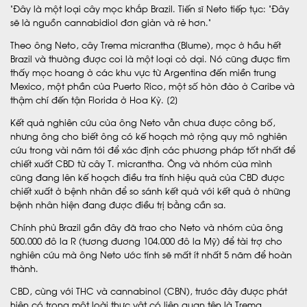
“Đây là một loại cây mọc khắp Brazil. Tiến sĩ Neto tiếp tục: “Đây
sẽ là nguồn cannabidiol đơn giản và rẻ hơn.”
Theo ông Neto, cây Trema micrantha (Blume), mọc ở hầu hết
Brazil và thường được coi là một loại cỏ dại. Nó cũng được tìm
thấy mọc hoang ở các khu vực từ Argentina đến miền trung
Mexico, một phần của Puerto Rico, một số hòn đảo ở Caribe và
thậm chí đến tận Florida ở Hoa Kỳ. [2]
Kết quả nghiên cứu của ông Neto vẫn chưa được công bố,
nhưng ông cho biết ông có kế hoạch mở rộng quy mô nghiên
cứu trong vài năm tới để xác định các phương pháp tốt nhất để
chiết xuất CBD từ cây T. micrantha. Ông và nhóm của mình
cũng đang lên kế hoạch điều tra tính hiệu quả của CBD được
chiết xuất ở bệnh nhân để so sánh kết quả với kết quả ở những
bệnh nhân hiện đang được điều trị bằng cần sa.
Chính phủ Brazil gần đây đã trao cho Neto và nhóm của ông
500.000 đô la R (tương đương 104.000 đô la Mỹ) để tài trợ cho
nghiên cứu mà ông Neto ước tính sẽ mất ít nhất 5 năm để hoàn
thành.
CBD, cùng với THC và cannabinol (CBN), trước đây được phát
hiện có trong một loài thực vật có liên quan tên là Trema