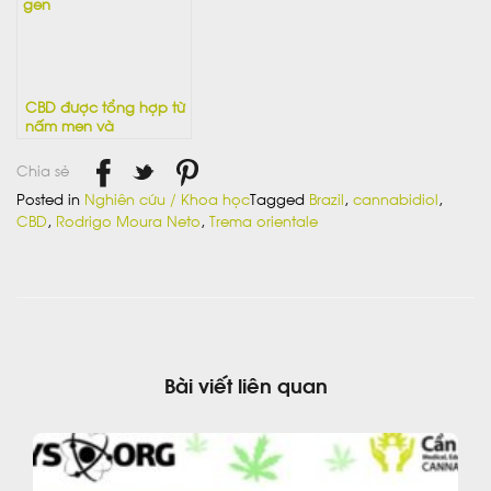
CBD được tổng hợp từ
nấm men và
cannabinoid biến đổi
gen
Chia sẻ
Posted in
Nghiên cứu / Khoa học
Tagged
Brazil
,
cannabidiol
,
CBD
,
Rodrigo Moura Neto
,
Trema orientale
Bài viết liên quan