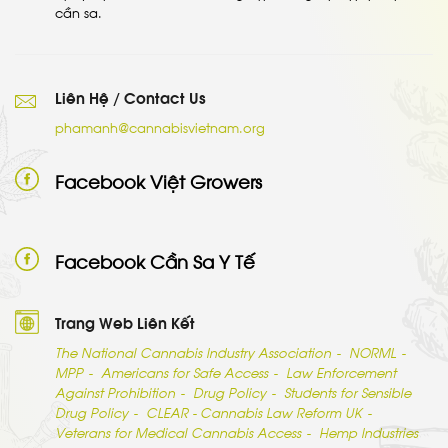
cần sa.
Liên Hệ / Contact Us
phamanh@cannabisvietnam.org
Facebook Việt Growers
Facebook Cần Sa Y Tế
Trang Web Liên Kết
The National Cannabis Industry Association
NORML
MPP
Americans for Safe Access
Law Enforcement
Against Prohibition
Drug Policy
Students for Sensible
Drug Policy
CLEAR - Cannabis Law Reform UK
Veterans for Medical Cannabis Access
Hemp Industries