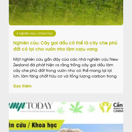
# Nghiên cứu / Khoa học
Nghiên cứu: Cây gai dầu có thể là cây che phủ
đất có lợi cho vườn nho làm rượu vang
Một nghiên cứu gần đây của các nhà nghiên cứu New
Zealand đã phát hiện ra rằng trồng cây gai dầu làm
cây che phủ đất trong vườn nho có thể mang lại lợi
ích, làm tăng chất hữu cơ và tổng lượng carbon trong
đất.
Đọc thêm