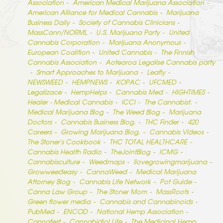
Association
American Medical Marijuana Association
American Alliance for Medical Cannabis
Marijuana
Business Daily
Society of Cannabis Clinicians
MassCann/NORML
U.S. Marijuana Party
United
Cannabis Corporation
Marijuana Anonymous
European Coalition
United Cannabis
The Finnish
Cannabis Association
Aotearoa Legalise Cannabis party
Smart Approaches to Marijuana
Leafly
NEWSWEED
HEMPNEWS
KOPAC
UFCMED
Legalizace
HempHelps
Cannabis Med
HIGHTIMES
Healer - Medical Cannabis
ICCI
The Cannabist.
Medical Marijuana Blog
The Weed Blog
Marijuana
Doctors
Cannabis Business Blog.
THC Finder
420
Careers
Growing Marijuana Blog.
Cannabis Videos
The Stoner’s Cookbook
THC TOTAL HEALTHCARE
Cannabis Health Radio
TheJointBlog
ICMG
Cannabisculture
Weedmaps
Ilovegrowingmarijuana
Growweedeasy
CannaWeed
Medical Marijuana
Attorney Blog
Cannabis Life Network
Pot Guide
Canna Law Group
The Stoner Mom
MassRoots
Green flower media
Cannabis and Cannabinoids
PubMed
ENCOD
National Hemp Association
Cannafest
Cannabidiol Life
The Medicinal Hemp