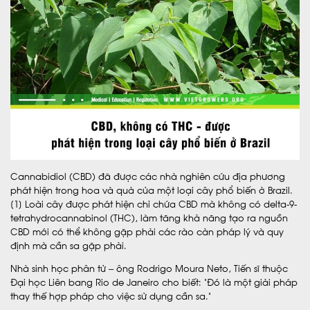
Cannabidiol (CBD) đã được các nhà nghiên cứu địa phương
phát hiện trong hoa và quả của một loại cây phổ biến ở Brazil.
[1] Loài cây được phát hiện chỉ chứa CBD mà không có delta-9-
tetrahydrocannabinol (THC), làm tăng khả năng tạo ra nguồn
CBD mới có thể không gặp phải các rào cản pháp lý và quy
định mà cần sa gặp phải.
Nhà sinh học phân tử – ông Rodrigo Moura Neto, Tiến sĩ thuộc
Đại học Liên bang Rio de Janeiro cho biết: “Đó là một giải pháp
thay thế hợp pháp cho việc sử dụng cần sa.”