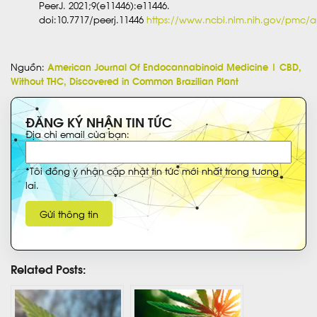
PeerJ. 2021;9(e11446):e11446.
doi:10.7717/peerj.11446
https://www.ncbi.nlm.nih.gov/pmc/a
Nguồn:
American Journal Of Endocannabinoid Medicine | CBD,
Without THC, Discovered in Common Brazilian Plant
ĐĂNG KÝ NHẬN TIN TỨC
Địa chỉ email của bạn:
*Tôi đồng ý nhận cập nhật tin tức mới nhất trong tương
lai.
Related Posts: