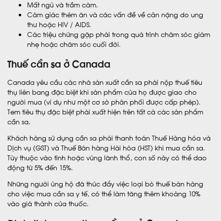
Mất ngủ và trầm cảm.
Cảm giác thèm ăn và các vấn đề về cân nặng do ung
thư hoặc HIV / AIDS.
Các triệu chứng gặp phải trong quá trình chăm sóc giảm
nhẹ hoặc chăm sóc cuối đời.
Thuế cần sa ở Canada
Canada yêu cầu các nhà sản xuất cần sa phải nộp thuế tiêu
thụ liên bang đặc biệt khi sản phẩm của họ được giao cho
người mua (ví dụ như một cơ sở phân phối được cấp phép).
Tem tiêu thụ đặc biệt phải xuất hiện trên tất cả các sản phẩm
cần sa.
Khách hàng sử dụng cần sa phải thanh toán Thuế Hàng hóa và
Dịch vụ (GST) và Thuế Bán hàng Hài hòa (HST) khi mua cần sa.
Tùy thuộc vào tỉnh hoặc vùng lãnh thổ, con số này có thể dao
động từ 5% đến 15%.
Những người ủng hộ đã thúc đẩy việc loại bỏ thuế bán hàng
cho việc mua cần sa y tế, có thể làm tăng thêm khoảng 10%
vào giá thành của thuốc.