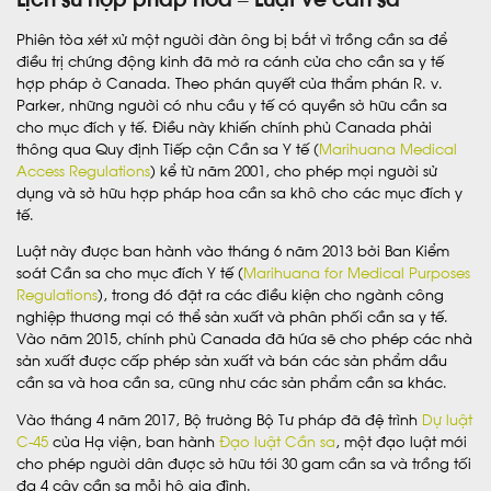
Phiên tòa xét xử một người đàn ông bị bắt vì trồng cần sa để
điều trị chứng động kinh đã mở ra cánh cửa cho cần sa y tế
hợp pháp ở Canada. Theo phán quyết của thẩm phán R. v.
Parker, những người có nhu cầu y tế có quyền sở hữu cần sa
cho mục đích y tế. Điều này khiến chính phủ Canada phải
thông qua Quy định Tiếp cận Cần sa Y tế (
Marihuana Medical
Access Regulations
) kể từ năm 2001, cho phép mọi người sử
dụng và sở hữu hợp pháp hoa cần sa khô cho các mục đích y
tế.
Luật này được ban hành vào tháng 6 năm 2013 bởi Ban Kiểm
soát Cần sa cho mục đích Y tế (
Marihuana for Medical Purposes
Regulations
), trong đó đặt ra các điều kiện cho ngành công
nghiệp thương mại có thể sản xuất và phân phối cần sa y tế.
Vào năm 2015, chính phủ Canada đã hứa sẽ cho phép các nhà
sản xuất được cấp phép sản xuất và bán các sản phẩm dầu
cần sa và hoa cần sa, cũng như các sản phẩm cần sa khác.
Vào tháng 4 năm 2017, Bộ trưởng Bộ Tư pháp đã đệ trình
Dự luật
C-45
của Hạ viện, ban hành
Đạo luật Cần sa
, một đạo luật mới
cho phép người dân được sở hữu tới 30 gam cần sa và trồng tối
đa 4 cây cần sa mỗi hộ gia đình.