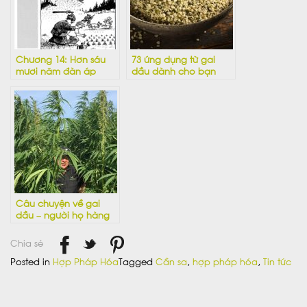
Chương 14: Hơn sáu
73 ứng dụng từ gai
mươi năm đàn áp
dầu dành cho bạn
hôm nay
Câu chuyện về gai
dầu – người họ hàng
chịu tiếng oan của
cần sa
Chia sẻ
Posted in
Hợp Pháp Hóa
Tagged
Cần sa
,
hợp pháp hóa
,
Tin tức