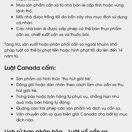
Mua sản phẩm cần sa từ nhà bán lẻ cấp tỉnh hoặc vùng
lãnh thổ.
Mỗi nhà được trồng tối đa bốn cây cho mục đích sử dụng
cá nhân.
Các nhà bán lẻ được cấp phép có thể bán thực phẩm
cần sa, chiết xuất cần sa và thuốc bôi.
Tàng trữ, sản xuất hoặc phân phối cần sa ngoài khuôn khổ
pháp luật có thể bị phạt tiền hoặc hình phạt tối đa lên đến 14
năm tù.
Luật Canada cấm:
Sản phẩm có hình thức “thu hút giới trẻ”.
Đóng gói hoặc dán nhãn theo cách làm cho cần sa thu
hút giới trẻ.
Trưng bày hoặc bán hàng tự phục vụ, chẳng hạn như
qua máy bán hàng tự động.
Quảng cáo trái phép các sản phẩm và dịch vụ cần sa.
Vận chuyển cần sa qua biên giới Canada cho bất kỳ mục
đích nào.
Lịch sử hợp pháp hóa – Luật về cần sa