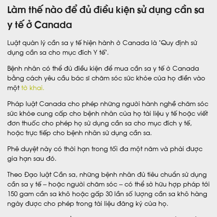
Làm thế nào để đủ điều kiện sử dụng cần sa
y tế ở Canada
Luật quản lý cần sa y tế hiện hành ở Canada là “Quy định sử
dụng cần sa cho mục đích Y tế”.
Bệnh nhân có thể đủ điều kiện để mua cần sa y tế ở Canada
bằng cách yêu cầu bác sĩ chăm sóc sức khỏe của họ điền vào
một
tờ khai.
Pháp luật Canada cho phép những người hành nghề chăm sóc
sức khỏe cung cấp cho bệnh nhân của họ tài liệu y tế hoặc viết
đơn thuốc cho phép họ sử dụng cần sa cho mục đích y tế,
hoặc trực tiếp cho bệnh nhân sử dụng cần sa.
Phê duyệt này có thời hạn trong tối đa một năm và phải được
gia hạn sau đó.
Theo Đạo luật Cần sa, những bệnh nhân đủ tiêu chuẩn sử dụng
cần sa y tế – hoặc người chăm sóc – có thể sở hữu hợp pháp tới
150 gam cần sa khô hoặc gấp 30 lần số lượng cần sa khô hàng
ngày được cho phép trong tài liệu đăng ký của họ.