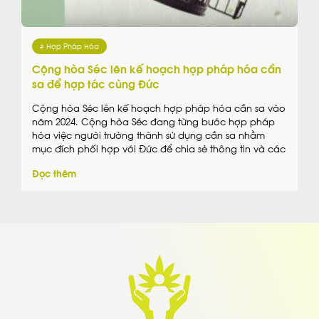
# Hợp Pháp Hóa
Cộng hòa Séc lên kế hoạch hợp pháp hóa cần
sa để hợp tác cùng Đức
Cộng hòa Séc lên kế hoạch hợp pháp hóa cần sa vào
năm 2024. Cộng hòa Séc đang từng bước hợp pháp
hóa việc người trưởng thành sử dụng cần sa nhằm
mục đích phối hợp với Đức để chia sẻ thông tin và các
phương pháp hợp lý nhất để điều chỉnh ngành công
Đọc thêm
[…]