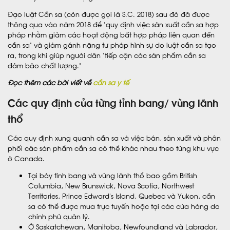
Đạo luật Cần sa (còn được gọi là S.C. 2018) sau đó đã được
thông qua vào năm 2018 để “quy định việc sản xuất cần sa hợp
pháp nhằm giảm các hoạt động bất hợp pháp liên quan đến
cần sa” và giảm gánh nặng tư pháp hình sự do luật cần sa tạo
ra, trong khi giúp người dân “tiếp cận các sản phẩm cần sa
đảm bảo chất lượng.”
Đọc thêm các bài viết về
cần sa y tế
Các quy định của từng tỉnh bang/ vùng lãnh
thổ
Các quy định xung quanh cần sa và việc bán, sản xuất và phân
phối các sản phẩm cần sa có thể khác nhau theo từng khu vực
ở Canada.
Tại bảy tỉnh bang và vùng lãnh thổ bao gồm British
Columbia, New Brunswick, Nova Scotia, Northwest
Territories, Prince Edward’s Island, Quebec và Yukon, cần
sa có thể được mua trực tuyến hoặc tại các cửa hàng do
chính phủ quản lý.
Ở Saskatchewan, Manitoba, Newfoundland và Labrador,