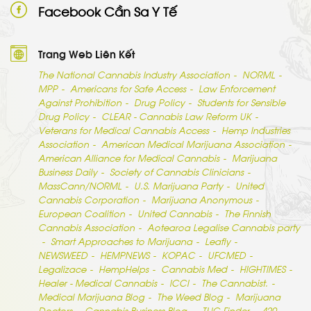
Facebook Cần Sa Y Tế
Trang Web Liên Kết
The National Cannabis Industry Association
NORML
MPP
Americans for Safe Access
Law Enforcement
Against Prohibition
Drug Policy
Students for Sensible
Drug Policy
CLEAR - Cannabis Law Reform UK
Veterans for Medical Cannabis Access
Hemp Industries
Association
American Medical Marijuana Association
American Alliance for Medical Cannabis
Marijuana
Business Daily
Society of Cannabis Clinicians
MassCann/NORML
U.S. Marijuana Party
United
Cannabis Corporation
Marijuana Anonymous
European Coalition
United Cannabis
The Finnish
Cannabis Association
Aotearoa Legalise Cannabis party
Smart Approaches to Marijuana
Leafly
NEWSWEED
HEMPNEWS
KOPAC
UFCMED
Legalizace
HempHelps
Cannabis Med
HIGHTIMES
Healer - Medical Cannabis
ICCI
The Cannabist.
Medical Marijuana Blog
The Weed Blog
Marijuana
Doctors
Cannabis Business Blog.
THC Finder
420