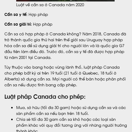
Luật về cần sa ở Canada năm 2020
Cần sa y tế:
Hợp pháp
Cần sa giải trí:
Hợp pháp
Cần sa có hợp pháp ở Canada không? Năm 2018, Canada đã
trở thành quốc gia thứ hai trên thế giới sau Uruguay hợp pháp
hóa cần sa để sử dụng giải trí cho người lớn và là quốc gia G7
đầu tiên làm điều đó. Trước đó, cần sa y tế đã được hợp pháp
từ năm 2001 tại Canada.
Tùy thuộc vào bang hoặc vùng lãnh thổ, luật pháp Canada
cho phép bất kỳ ai trên 19 tuổi (21 tuổi ở Quebec, 18 tuổi ở
Alberta) sở dụng cần sa. Mọi người có thể bán hoặc phân phối
cần sa nếu được tỉnh bang cấp phép.
Luật pháp Canada cho phép:
Mua, sở hữu (tối đa 30 gam) hoặc sử dụng cần sa và các
sản phẩm cần sa nếu bạn trên 18 tuổi.
Chia sẻ tối đa 30 gam cần sa khô hoặc các loại sản
phẩm khác với quy đổi tương ứng với những người trưởng
thành khác.