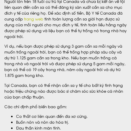
Người lớn trên 18 tuổi cư trú tại Canada và chưa bị kết án về tội
liên quan đến cần sa có thể đăng ký sản xuất cần sa cho mục
đích y tế của riêng họ. Để xác định số tiền, Bộ Y tế Canada đã
cung cấp
trang web
tính toán lượng cần sa giới hạn được sử
dụng của mỗi người cho mục đích y tế, tính toán liều hằng ngày
được phép sử dụng và liệu bạn có thể tự trồng nó trong nhà hay
ngoài trời.
Ví dụ, nếu bạn được phép sử dụng 3 gam cần sa mỗi ngày và
muốn trồng ngoài trời, bạn có thể trồng hợp pháp sáu cây và
dự trữ 1.125 gam cần sa trong kho. Nếu bạn muốn trồng cả
trong nhà và ngoài trời và được phép sử dụng 5 gam mỗi ngày,
bạn có thể có 19 cây trong nhà, năm cây ngoài trời và dự trữ
1.875 gam trong kho.
Tại Canada, bạn có thể nhận cần sa y tế cho bất kỳ tình trạng
hoặc triệu chứng nào được bác sĩ chăm sóc sức khỏe cá nhân
của bạn chấp thuận.
Các chỉ định phổ biến bao gồm:
Co thắt cơ liên quan đến đa xơ cứng.
Buồn nôn và nôn do hóa trị.
Đau thần kinh mãn tính.