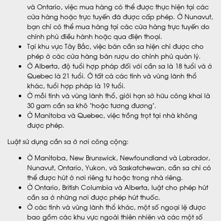
và Ontario, việc mua hàng có thể được thực hiện tại các
cửa hàng hoặc trực tuyến đã được cấp phép. Ở Nunavut,
bạn chỉ có thể mua hàng tại các cửa hàng trực tuyến do
chính phủ điều hành hoặc qua điện thoại.
Tại khu vực Tây Bắc, việc bán cần sa hiện chỉ được cho
phép ở các cửa hàng bán rượu do chính phủ quản lý.
Ở Alberta, độ tuổi hợp pháp đối với cần sa là 18 tuổi và ở
Quebec là 21 tuổi. Ở tất cả các tỉnh và vùng lãnh thổ
khác, tuổi hợp pháp là 19 tuổi.
Ở mỗi tỉnh và vùng lãnh thổ, giới hạn sở hữu công khai là
30 gam cần sa khô “hoặc tương đương”.
Ở Manitoba và Quebec, việc trồng trọt tại nhà không
được phép.
Luật sử dụng cần sa ở nơi công cộng:
Ở Manitoba, New Brunswick, Newfoundland và Labrador,
Nunavut, Ontario, Yukon, và Saskatchewan, cần sa chỉ có
thể được hút ở nơi riêng tư hoặc trong nhà riêng.
Ở Ontario, British Columbia và Alberta, luật cho phép hút
cần sa ở những nơi được phép hút thuốc.
Ở các tỉnh và vùng lãnh thổ khác, một số ngoại lệ được
bao gồm các khu vực ngoài thiên nhiên và các một số