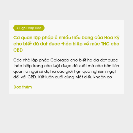
# Hợp Pháp Hóa
Cơ quan lập pháp ở nhiều tiểu bang của Hoa Kỳ
cho biết đã đạt được thỏa hiệp về mức THC cho
CBD
Các nhà lập pháp Colorado cho biết họ đã đạt được
thỏa hiệp trong các luật được đề xuất mà các bên liên
quan lo ngại sẽ đặt ra các giới hạn quá nghiêm ngặt
đối với CBD. Kết luận cuối cùng Một điều khoản cơ
bản trong dự luật xác định các hợp chất […]
Đọc thêm