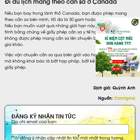
Đi du lịch mang theo cần sa ở Canada
Nếu bạn bay trong lãnh thổ Canada, bạn được phép mang
theo cần sa bên mình, tối đa là 30 gam hoặc 100ml dầu cần sa.
X
Nếu bạn muốn vượt quá những giới hạn này, bạn sẽ phải xuất
trình bằng chứng về giấy phép cần sa y tế hợp pháp. Bạn
không được phép mang cần sa lên chuyến bay sang các quốc
gia khác.
Việc vận chuyển cần sa qua biên giới vào hoặc ra khỏi Canada
mà không khai báo là bất hợp pháp, bất kể số lượng hay loại
giấy phép.
Dịch giả:
Quỳnh Anh
Nguồn:
Cannigma
ĐĂNG KÝ NHẬN TIN TỨC
Địa chỉ email của bạn:
*Tôi đồng ý nhận cập nhật tin tức mới nhất trong tương