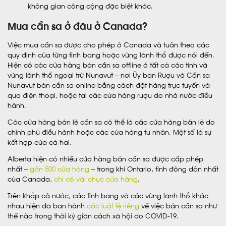
không gian công cộng đặc biệt khác.
Mua cần sa ở đâu ở Canada?
Việc mua cần sa được cho phép ở Canada và tuân theo các
quy định của từng tỉnh bang hoặc vùng lãnh thổ được nói đến.
Hiện có các cửa hàng bán cần sa offline ở tất cả các tỉnh và
vùng lãnh thổ ngoại trừ Nunavut – nơi Ủy ban Rượu và Cần sa
Nunavut bán cần sa online bằng cách đặt hàng trực tuyến và
qua điện thoại, hoặc tại các cửa hàng rượu do nhà nước điều
hành.
Các cửa hàng bán lẻ cần sa có thể là các cửa hàng bán lẻ do
chính phủ điều hành hoặc các cửa hàng tư nhân. Một số là sự
kết hợp của cả hai.
Alberta hiện có nhiều cửa hàng bán cần sa được cấp phép
nhất –
gần 500 cửa hàng
– trong khi Ontario, tỉnh đông dân nhất
của Canada,
chỉ có vài chục cửa hàng
.
Trên khắp cả nước, các tỉnh bang và các vùng lãnh thổ khác
nhau hiện đã ban hành
các luật lệ riêng
về việc bán cần sa như
thế nào trong thời kỳ giãn cách xã hội do COVID-19.